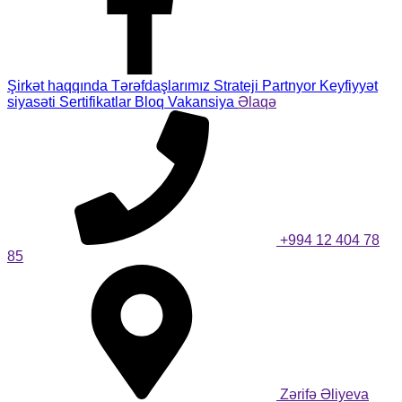
Şirkət haqqında
Tərəfdaşlarımız
Strateji Partnyor
Keyfiyyət
siyasəti
Sertifikatlar
Bloq
Vakansiya
Əlaqə
+994 12 404 78
85
Zərifə Əliyeva