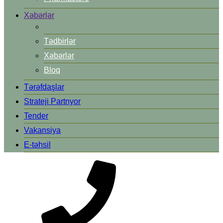
Xəbərlər
Tədbirlər
Xəbərlər
Bloq
Tərəfdaşlar
Strateji Partnyor
Tender
Vakansiya
E-təhsil