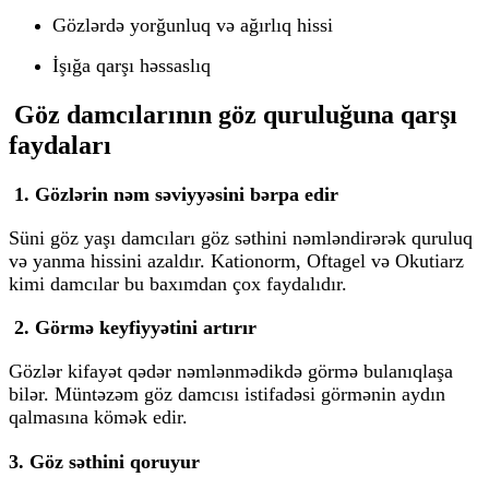
Gözlərdə yorğunluq və ağırlıq hissi
İşığa qarşı həssaslıq
Göz damcılarının göz quruluğuna qarşı
faydaları
1. Gözlərin nəm səviyyəsini bərpa edir
Süni göz yaşı damcıları göz səthini nəmləndirərək quruluq
və yanma hissini azaldır.
Kationorm, Oftagel və Okutiarz
kimi damcılar bu baxımdan çox faydalıdır.
2. Görmə keyfiyyətini artırır
Gözlər kifayət qədər nəmlənmədikdə görmə bulanıqlaşa
bilər. Müntəzəm göz damcısı istifadəsi görmənin aydın
qalmasına kömək edir.
3. Göz səthini qoruyur