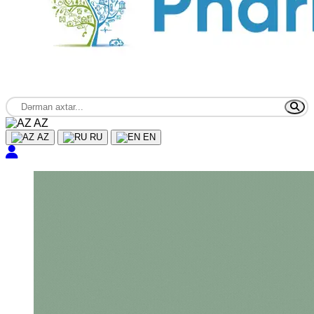
AZ
AZ
RU
EN