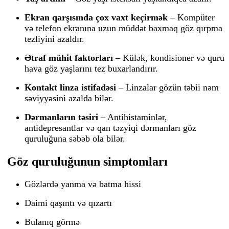
Ekran qarşısında çox vaxt keçirmək
– Kompüter
və telefon ekranına uzun müddət baxmaq göz qırpma
tezliyini azaldır.
Ətraf mühit faktorları
– Külək, kondisioner və quru
hava göz yaşlarını tez buxarlandırır.
Kontakt linza istifadəsi
– Linzalar gözün təbii nəm
səviyyəsini azalda bilər.
Dərmanların təsiri
– Antihistaminlər,
antidepresantlar və qan təzyiqi dərmanları göz
quruluğuna səbəb ola bilər.
Göz quruluğunun simptomları
Gözlərdə yanma və batma hissi
Daimi qaşıntı və qızartı
Bulanıq görmə