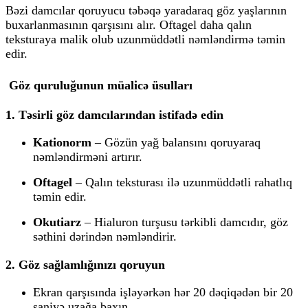
Bəzi damcılar qoruyucu təbəqə yaradaraq göz yaşlarının
buxarlanmasının qarşısını alır.
Oftagel
daha qalın
teksturaya malik olub uzunmüddətli nəmləndirmə təmin
edir.
Göz quruluğunun müalicə üsulları
1. Təsirli göz damcılarından istifadə edin
Kationorm
– Gözün yağ balansını qoruyaraq
nəmləndirməni artırır.
Oftagel
– Qalın teksturası ilə uzunmüddətli rahatlıq
təmin edir.
Okutiarz
– Hialuron turşusu tərkibli damcıdır, göz
səthini dərindən nəmləndirir.
2. Göz sağlamlığınızı qoruyun
Ekran qarşısında işləyərkən hər
20 dəqiqədən bir 20
saniyə uzağa baxın
.