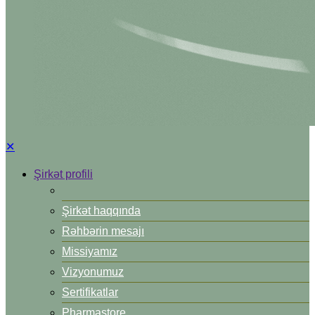
✕
Şirkət profili
Şirkət haqqında
Rəhbərin mesajı
Missiyamız
Vizyonumuz
Sertifikatlar
Pharmastore