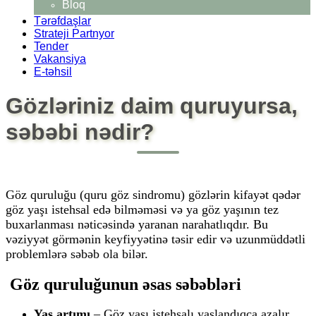
Bloq
Tərəfdaşlar
Strateji Partnyor
Tender
Vakansiya
E-təhsil
Gözləriniz daim quruyursa,
səbəbi nədir?
Göz quruluğu (
quru göz sindromu
) gözlərin kifayət qədər
göz yaşı istehsal edə bilməməsi və ya göz yaşının tez
buxarlanması nəticəsində yaranan narahatlıqdır. Bu
vəziyyət görmənin keyfiyyətinə təsir edir və uzunmüddətli
problemlərə səbəb ola bilər.
Göz quruluğunun əsas səbəbləri
Yaş artımı
– Göz yaşı istehsalı yaşlandıqca azalır.