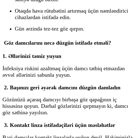
Otaqda hava rütubətini artırmaq üçün nəmləndirici
cihazlardan istifadə edin.
Gün ərzində tez-tez göz qırpın.
Göz damcılarını necə düzgün istifadə etməli?
1. Əllərinizi təmiz yuyun
İnfeksiya riskini azaltmaq üçün damcı tətbiq etməzdən
əvvəl əllərinizi sabunla yuyun.
2. Başınızı geri əyərək damcını düzgün damladın
Gözünüzü açaraq damcıyı birbaşa göz qapağının iç
hissəsinə qoyun.
Dərhal gözlərinizi qırpmayın
ki, damcı
göz səthinə yayılsın.
3. Kontakt linza istifadəçiləri üçün məsləhətlər
Bəzi damcılar kontakt linzalarla uyğun deyil. Həkiminizlə