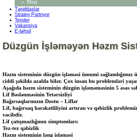
Bloq
Tərəfdaşlar
Strateji Partnyor
Tender
Vakansiya
E-təhsil
Düzgün İşləməyən Həzm Sis
Həzm sisteminin düzgün işləməsi ümumi sağlamlığımız üç
ciddi şəkildə azalda bilər. Çox insan bu problemləri yaşas
Aşağıda həzm sisteminin düzgün işləməməsinin 5 əsas səbə
Lif Bəslənməsinin Yetərsizliyi
Bağırsaqlarınızın Dostu – Liflər
Lif, bağırsaq hərəkətliliyini artıran və qəbizlik proble
vacibdir.
Lif çatışmazlığının simptomları:
Tez-tez qəbizlik
Həzm sisteminin ləng işləməsi