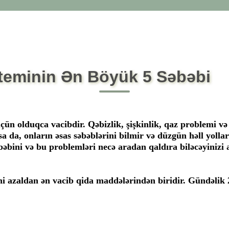
teminin Ən Böyük 5 Səbəbi
ün olduqca vacibdir. Qəbizlik, şişkinlik, qaz problemi v
a da, onların əsas səbəblərini bilmir və düzgün həll yollar
bini və bu problemləri necə aradan qaldıra biləcəyinizi a
mini azaldan ən vacib qida maddələrindən biridir. Gündəlik