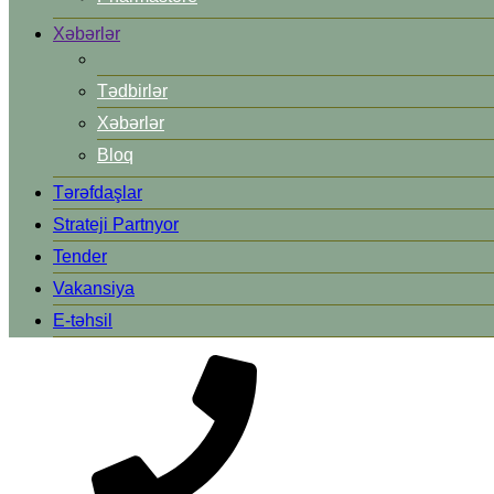
Xəbərlər
Tədbirlər
Xəbərlər
Bloq
Tərəfdaşlar
Strateji Partnyor
Tender
Vakansiya
E-təhsil