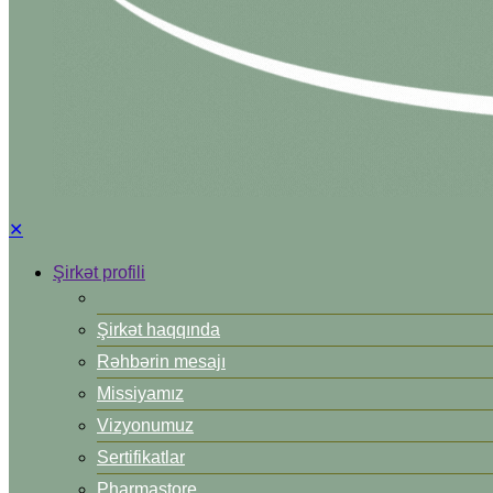
✕
Şirkət profili
Şirkət haqqında
Rəhbərin mesajı
Missiyamız
Vizyonumuz
Sertifikatlar
Pharmastore