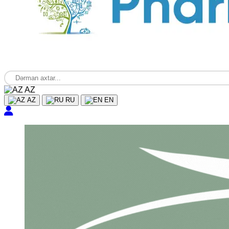
AZ
AZ
RU
EN