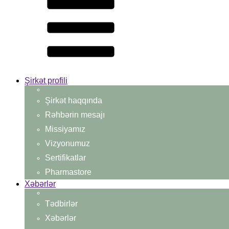
Şirkət profili
Şirkət haqqında
Rəhbərin mesajı
Missiyamız
Vizyonumuz
Sertifikatlar
Pharmastore
Xəbərlər
Tədbirlər
Xəbərlər