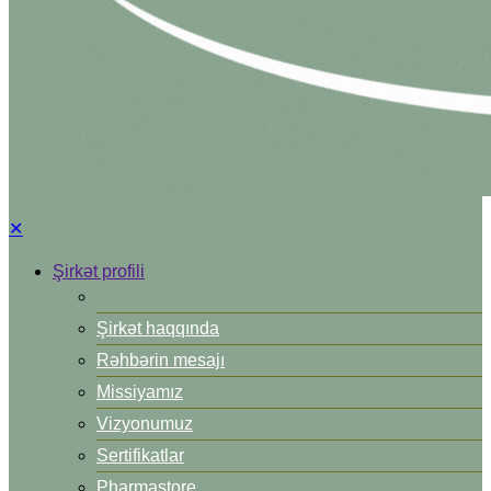
✕
Şirkət profili
Şirkət haqqında
Rəhbərin mesajı
Missiyamız
Vizyonumuz
Sertifikatlar
Pharmastore