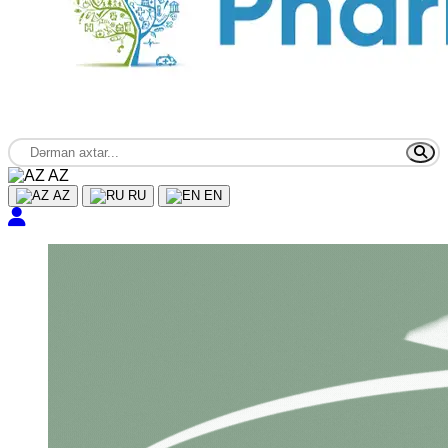
AZ
AZ
RU
EN