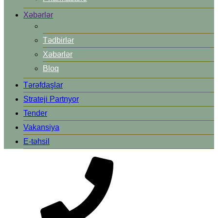
Xəbərlər
Tədbirlər
Xəbərlər
Bloq
Tərəfdaşlar
Strateji Partnyor
Tender
Vakansiya
E-təhsil