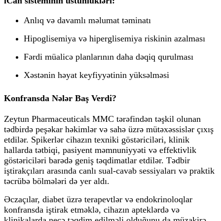
iCan sisteminin üstünlükləri:
Anlıq və davamlı məlumat təminatı
Hipoglisemiya və hiperglisemiya riskinin azalması
Fərdi müalicə planlarının daha dəqiq qurulması
Xəstənin həyat keyfiyyətinin yüksəlməsi
Konfransda Nələr Baş Verdi?
Zeytun Pharmaceuticals MMC tərəfindən təşkil olunan
tədbirdə peşəkar həkimlər və sahə üzrə mütəxəssislər çıxış
etdilər. Spikerlər cihazın texniki göstəriciləri, klinik
hallarda tətbiqi, pasiyent məmnuniyyəti və effektivlik
göstəriciləri barədə geniş təqdimatlar etdilər. Tədbir
iştirakçıları arasında canlı sual-cavab sessiyaları və praktik
təcrübə bölmələri də yer aldı.
Əczaçılar, diabet üzrə terapevtlər və endokrinoloqlar
konfransda iştirak etməklə, cihazın apteklərdə və
klinikalarda necə təqdim edilməli olduğunu da müzakirə