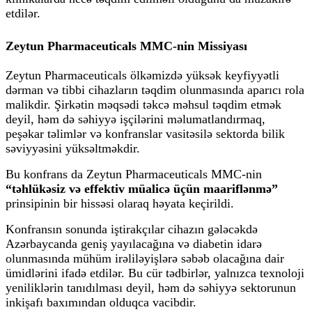
etdilər.
Zeytun Pharmaceuticals MMC-nin Missiyası
Zeytun Pharmaceuticals ölkəmizdə yüksək keyfiyyətli
dərman və tibbi cihazların təqdim olunmasında aparıcı rola
malikdir. Şirkətin məqsədi təkcə məhsul təqdim etmək
deyil, həm də səhiyyə işçilərini məlumatlandırmaq,
peşəkar təlimlər və konfranslar vasitəsilə sektorda bilik
səviyyəsini yüksəltməkdir.
Bu konfrans da Zeytun Pharmaceuticals MMC-nin
“təhlükəsiz və effektiv müalicə üçün maariflənmə”
prinsipinin bir hissəsi olaraq həyata keçirildi.
Konfransın sonunda iştirakçılar cihazın gələcəkdə
Azərbaycanda geniş yayılacağına və diabetin idarə
olunmasında mühüm irəliləyişlərə səbəb olacağına dair
ümidlərini ifadə etdilər. Bu cür tədbirlər, yalnızca texnoloji
yeniliklərin tanıdılması deyil, həm də səhiyyə sektorunun
inkişafı baxımından olduqca vacibdir.