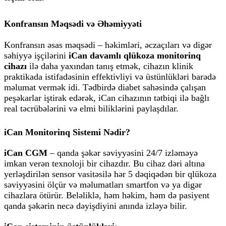
Konfransın Məqsədi və Əhəmiyyəti
Konfransın əsas məqsədi – həkimləri, əczaçıları və digər
səhiyyə işçilərini
iCan davamlı qlükoza monitorinq
cihazı
ilə daha yaxından tanış etmək, cihazın klinik
praktikada istifadəsinin effektivliyi və üstünlükləri barədə
məlumat vermək idi. Tədbirdə diabet sahəsində çalışan
peşəkarlar iştirak edərək, iCan cihazının tətbiqi ilə bağlı
real təcrübələrini və elmi biliklərini paylaşdılar.
iCan Monitorinq Sistemi Nədir?
iCan CGM
– qanda şəkər səviyyəsini 24/7 izləməyə
imkan verən texnoloji bir cihazdır. Bu cihaz dəri altına
yerləşdirilən sensor vasitəsilə hər 5 dəqiqədən bir qlükoza
səviyyəsini ölçür və məlumatları smartfon və ya digər
cihazlara ötürür. Beləliklə, həm həkim, həm də pasiyent
qanda şəkərin necə dəyişdiyini anında izləyə bilir.