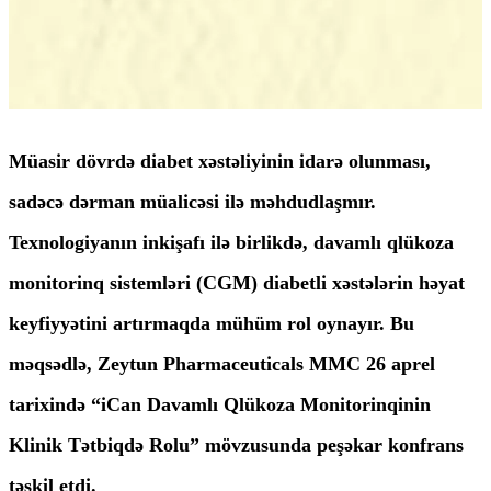
Müasir dövrdə diabet xəstəliyinin idarə olunması,
sadəcə dərman müalicəsi ilə məhdudlaşmır.
Texnologiyanın inkişafı ilə birlikdə, davamlı qlükoza
monitorinq sistemləri (CGM) diabetli xəstələrin həyat
keyfiyyətini artırmaqda mühüm rol oynayır. Bu
məqsədlə,
Zeytun Pharmaceuticals MMC
26 aprel
tarixində
“iCan Davamlı Qlükoza Monitorinqinin
Klinik Tətbiqdə Rolu”
mövzusunda peşəkar konfrans
təşkil etdi.