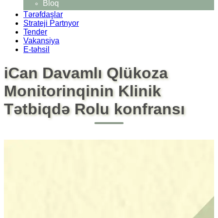
Bloq
Tərəfdaşlar
Strateji Partnyor
Tender
Vakansiya
E-təhsil
iCan Davamlı Qlükoza
Monitorinqinin Klinik
Tətbiqdə Rolu konfransı