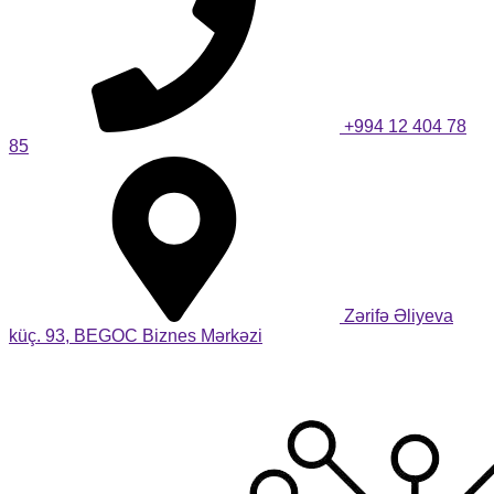
+994 12 404 78
85
Zərifə Əliyeva
küç. 93, BEGOC Biznes Mərkəzi