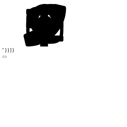
" } } ] }