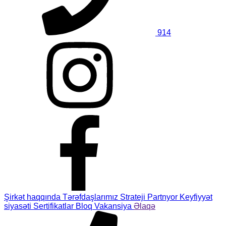
914
Şirkət haqqında
Tərəfdaşlarımız
Strateji Partnyor
Keyfiyyət
siyasəti
Sertifikatlar
Bloq
Vakansiya
Əlaqə