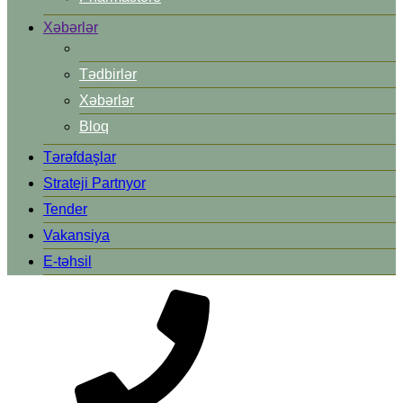
Xəbərlər
Tədbirlər
Xəbərlər
Bloq
Tərəfdaşlar
Strateji Partnyor
Tender
Vakansiya
E-təhsil