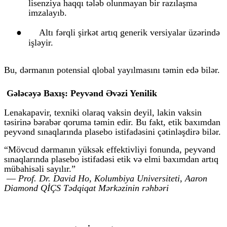
lisenziya haqqı tələb olunmayan bir razılaşma
imzalayıb.
●
Altı fərqli şirkət artıq generik versiyalar üzərində
işləyir.
Bu, dərmanın potensial qlobal yayılmasını təmin edə bilər.
Gələcəyə Baxış: Peyvənd Əvəzi Yenilik
Lenakapavir, texniki olaraq vaksin deyil, lakin vaksin
təsirinə bərabər qoruma təmin edir. Bu fakt, etik baxımdan
peyvənd sınaqlarında plasebo istifadəsini çətinləşdirə bilər.
“Mövcud dərmanın yüksək effektivliyi fonunda, peyvənd
sınaqlarında plasebo istifadəsi etik və elmi baxımdan artıq
mübahisəli sayılır.”
—
Prof. Dr. David Ho
, Kolumbiya Universiteti, Aaron
Diamond QİÇS Tədqiqat Mərkəzinin rəhbəri