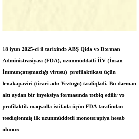
18 iyun 2025-ci il
tarixində ABŞ Qida və Dərman
Administrasiyası (FDA), uzunmüddətli İİV (İnsan
İmmunçatışmazlığı virusu) profilaktikası üçün
lenakapaviri (ticari adı: Yeztugo) təsdiqlədi. Bu dərman
altı aydan bir inyeksiya formasında tətbiq edilir və
profilaktik məqsədlə istifadə üçün FDA tərəfindən
təsdiqlənmiş ilk uzunmüddətli monoterapiya hesab
olunur.