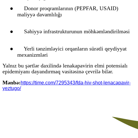
●
Donor proqramlarının (PEPFAR, USAID)
maliyyə davamlılığı
●
Səhiyyə infrastrukturunun möhkəmləndirilməsi
●
Yerli tənzimləyici orqanların sürətli qeydiyyat
mexanizmləri
Yalnız bu şərtlər daxilində lenakapavirin elmi potensialı
epidemiyanı dayandırmaq vasitəsinə çevrilə bilər.
Mənbə:
https://time.com/7295343/fda-hiv-shot-lenacapavir-
yeztugo/