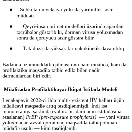
●
Subkutan inyeksiya yolu ilə yarımillik təsir
müddəti
●
Qeyri-insan primat modelləri üzərində aparılan
təcrübələr göstərib ki, dərman virusa yoluxmadan
sonra da qoruyucu təsir göstərə bilir.
●
Tək doza ilə yüksək farmakokinetik davamlılıq
Bədəndə uzunmüddətli qalması onu həm müalicə, həm də
profilaktika məqsədilə tətbiq edilə bilən nadir
dərmanlardan biri edir.
Müalicədən Profilaktikaya: İkiqat İstifadə Modeli
Lenakapavir 2022-ci ildə multi-rezistent İİV halları üçün
müalicəvi məqsədlə artıq təsdiqlənmişdi. İndi isə
monoterapiya şəklində (yalnız bir dərmanın istifadəsinə
əsaslanan)
PrEP (pre-exposure prophylaxis)
— yəni virusa
yoluxmadan əvvəl qorunmaq məqsədilə tətbiq olunan
müdafiə üsulu — kimi təsdiqlənib.