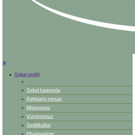
✕
Şirkət profili
Şirkət haqqında
Rəhbərin mesajı
Missiyamız
Vizyonumuz
Sertifikatlar
Pharmastore