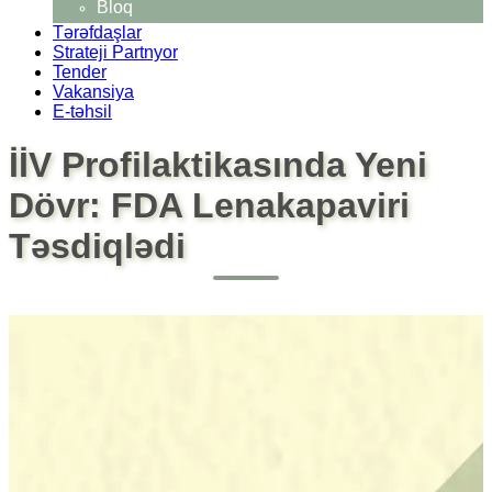
Bloq
Tərəfdaşlar
Strateji Partnyor
Tender
Vakansiya
E-təhsil
İİV Profilaktikasında Yeni
Dövr: FDA Lenakapaviri
Təsdiqlədi