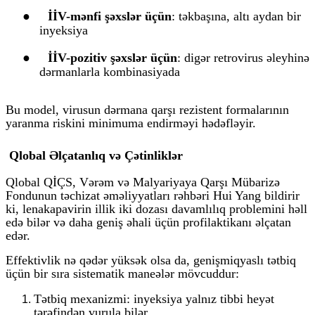
●
İİV-mənfi şəxslər üçün
: təkbaşına, altı aydan bir
inyeksiya
●
İİV-pozitiv şəxslər üçün
: digər retrovirus əleyhinə
dərmanlarla kombinasiyada
Bu model, virusun dərmana qarşı rezistent formalarının
yaranma riskini minimuma endirməyi hədəfləyir.
Qlobal Əlçatanlıq və Çətinliklər
Qlobal QİÇS, Vərəm və Malyariyaya Qarşı Mübarizə
Fondunun təchizat əməliyyatları rəhbəri Hui Yang bildirir
ki, lenakapavirin illik iki dozası davamlılıq problemini həll
edə bilər və daha geniş əhali üçün profilaktikanı əlçatan
edər.
Effektivlik nə qədər yüksək olsa da, genişmiqyaslı tətbiq
üçün bir sıra sistematik maneələr mövcuddur:
Tətbiq mexanizmi
: inyeksiya yalnız tibbi heyət
tərəfindən vurula bilər