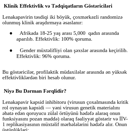
Klinik Effektivlik və Tədqiqatların Göstəriciləri
Lenakapavirin təsdiqi iki böyük, çoxmərkəzli randomizə
olunmuş klinik araşdırmaya əsaslanır:
●
Afrikada 18-25 yaş arası 5,000 qadın arasında
aparılıb. Effektivlik: 100% qoruma.
●
Gender müxtəlifliyi olan şəxslər arasında keçirilib.
Effektivlik: 96% qoruma.
Bu göstəricilər, profilaktik müdaxilələr arasında ən yüksək
effektivliklərdən biri hesab olunur.
Niyə Bu Dərman Fərqlidir?
Lenakapavir kapsid inhibitoru (virusun çoxalmasında kritik
rol oynayan kapsidi — yəni virusun genetik materialını
əhatə edən qoruyucu zülal örtüyünü hədəfə alaraq onun
funksiyasını pozan maddə) olaraq fəaliyyət göstərir və İİV-
1 replikasiyasının müxtəlif mərhələlərini hədəfə alır. Onun
üstünlükləri: