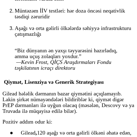
Müntəzəm İİV testləri
: hər doza öncəsi neqativlik
təsdiqi zəruridir
Aşağı və orta gəlirli ölkələrdə səhiyyə infrastrukturu
çatışmazlığı
“Biz dünyanın ən yaxşı təyyarəsini hazırladıq,
amma uçuş zolaqları yoxdur.”
—Kevin Frost, QİÇS Araşdırmaları Fondu
təşkilatının icraçı direktoru
Qiymət, Lisenziya və Generik Strategiyası
Gilead hələlik dərmanın bazar qiymətini açıqlamayıb.
Lakin şirkət nümayəndələri bildiriblər ki, qiymət digər
PrEP dərmanları ilə uyğun olacaq (məsələn, Descovy və ya
Truvada ilə müqayisə edilə bilər).
Pozitiv addım odur ki:
●
Gilead
,
120 aşağı və orta gəlirli ölkəni əhatə edən,