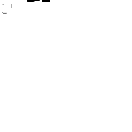
" } } ] }