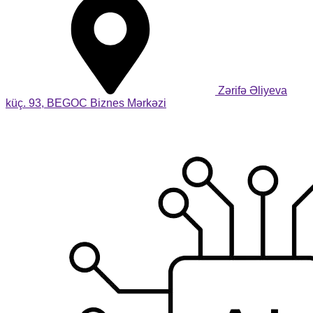
Zərifə Əliyeva
küç. 93, BEGOC Biznes Mərkəzi