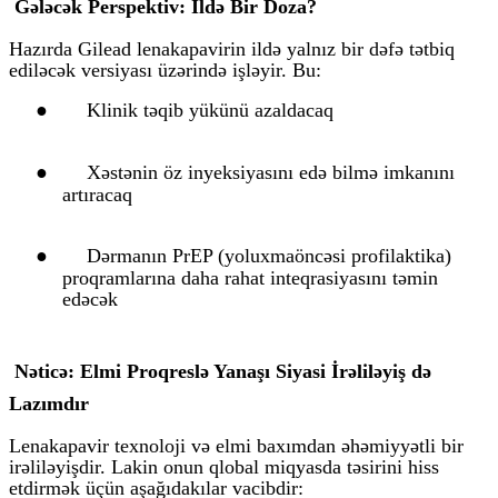
Gələcək Perspektiv: İldə Bir Doza?
Hazırda Gilead lenakapavirin ildə yalnız bir dəfə tətbiq
ediləcək versiyası üzərində işləyir. Bu:
●
Klinik təqib yükünü azaldacaq
●
Xəstənin öz inyeksiyasını edə bilmə imkanını
artıracaq
●
Dərmanın PrEP (yoluxmaöncəsi profilaktika)
proqramlarına daha rahat inteqrasiyasını təmin
edəcək
Nəticə: Elmi Proqreslə Yanaşı Siyasi İrəliləyiş də
Lazımdır
Lenakapavir texnoloji və elmi baxımdan əhəmiyyətli bir
irəliləyişdir. Lakin onun qlobal miqyasda təsirini hiss
etdirmək üçün aşağıdakılar vacibdir: