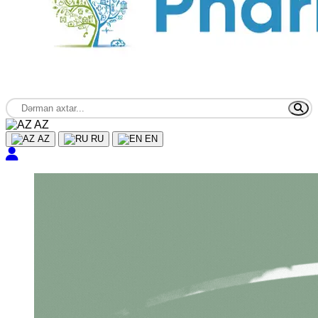
AZ
AZ
RU
EN