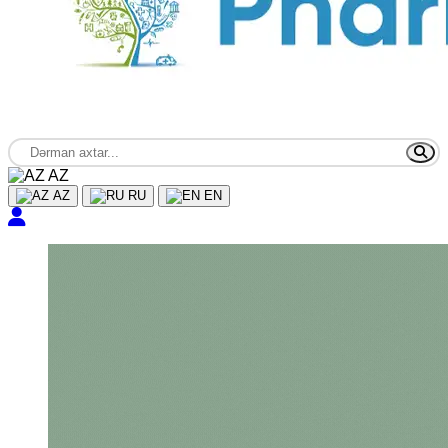
AZ
AZ
RU
EN