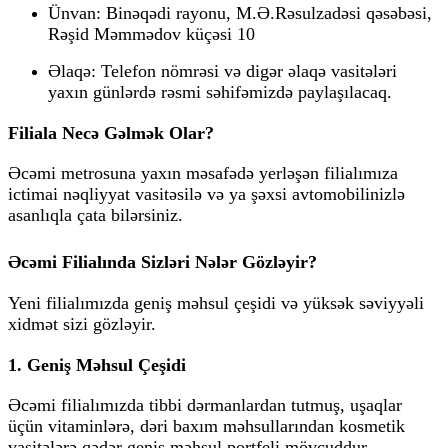
Ünvan:
Binəqədi rayonu, M.Ə.Rəsulzadəsi qəsəbəsi,
Rəşid Məmmədov küçəsi 10
Əlaqə:
Telefon nömrəsi və digər əlaqə vasitələri
yaxın günlərdə rəsmi səhifəmizdə paylaşılacaq.
Filiala Necə Gəlmək Olar?
Əcəmi metrosuna yaxın məsafədə yerləşən filialımıza
ictimai nəqliyyat vasitəsilə və ya şəxsi avtomobilinizlə
asanlıqla çata bilərsiniz.
Əcəmi Filialında Sizləri Nələr Gözləyir?
Yeni filialımızda geniş məhsul çeşidi və yüksək səviyyəli
xidmət sizi gözləyir.
1. Geniş Məhsul Çeşidi
Əcəmi filialımızda tibbi dərmanlardan tutmuş, uşaqlar
üçün vitaminlərə, dəri baxım məhsullarından kosmetik
vasitələrə qədər geniş məhsul portfeli mövcuddur.