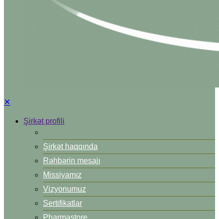
✕
Şirkət profili
Şirkət haqqında
Rəhbərin mesajı
Missiyamız
Vizyonumuz
Sertifikatlar
Pharmastore