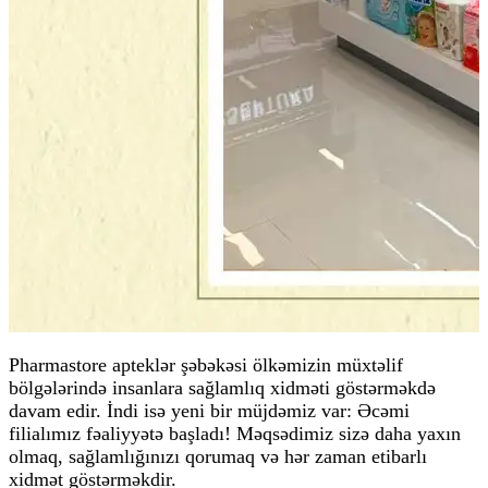
Pharmastore apteklər şəbəkəsi ölkəmizin müxtəlif
bölgələrində insanlara sağlamlıq xidməti göstərməkdə
davam edir. İndi isə yeni bir müjdəmiz var:
Əcəmi
filialımız fəaliyyətə başladı!
Məqsədimiz sizə daha yaxın
olmaq, sağlamlığınızı qorumaq və hər zaman etibarlı
xidmət göstərməkdir.