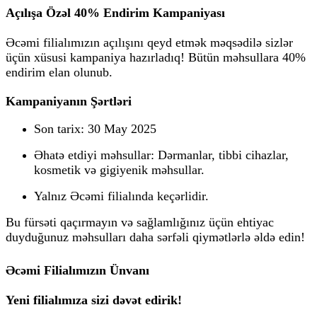
Açılışa Özəl 40% Endirim Kampaniyası
Əcəmi filialımızın açılışını qeyd etmək məqsədilə sizlər
üçün xüsusi kampaniya hazırladıq!
Bütün məhsullara 40%
endirim
elan olunub.
Kampaniyanın Şərtləri
Son tarix:
30 May 2025
Əhatə etdiyi məhsullar:
Dərmanlar, tibbi cihazlar,
kosmetik və gigiyenik məhsullar.
Yalnız Əcəmi filialında keçərlidir.
Bu fürsəti qaçırmayın və sağlamlığınız üçün ehtiyac
duyduğunuz məhsulları daha sərfəli qiymətlərlə əldə edin!
Əcəmi Filialımızın Ünvanı
Yeni filialımıza sizi dəvət edirik!