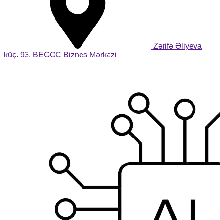
Zərifə Əliyeva
küç. 93, BEGOC Biznes Mərkəzi