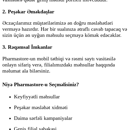
2. Peşəkar Əməkdaşlar
Əczaçılarımız müştərilərimizə ən doğru məsləhətləri
verməyə hazırdır. Hər bir sualınıza ətraflı cavab tapacaq və
sizin üçün ən uyğun məhsulu seçməyə kömək edəcəklər.
3. Rəqəmsal İmkanlar
Pharmastore-un mobil tətbiqi və rəsmi saytı vasitəsilə
onlayn sifariş verə, filialımızdakı məhsullar haqqında
məlumat ala bilərsiniz.
Niyə Pharmastore-u Seçməlisiniz?
Keyfiyyətli məhsullar
Peşəkar məsləhət xidməti
Daima sərfəli kampaniyalar
Geniş filial şəbəkəsi