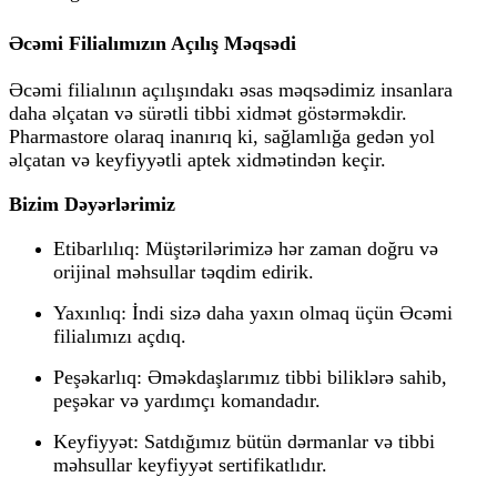
Əcəmi Filialımızın Açılış Məqsədi
Əcəmi filialının açılışındakı əsas məqsədimiz insanlara
daha əlçatan və sürətli tibbi xidmət göstərməkdir.
Pharmastore olaraq inanırıq ki, sağlamlığa gedən yol
əlçatan və keyfiyyətli aptek xidmətindən keçir.
Bizim Dəyərlərimiz
Etibarlılıq:
Müştərilərimizə hər zaman doğru və
orijinal məhsullar təqdim edirik.
Yaxınlıq:
İndi sizə daha yaxın olmaq üçün Əcəmi
filialımızı açdıq.
Peşəkarlıq:
Əməkdaşlarımız tibbi biliklərə sahib,
peşəkar və yardımçı komandadır.
Keyfiyyət:
Satdığımız bütün dərmanlar və tibbi
məhsullar keyfiyyət sertifikatlıdır.