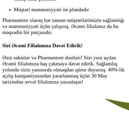
Müştəri məmnuniyyəti ön plandadır
Pharmastore olaraq hər zaman müştərilərimizin sağlamlığı
və məmnuniyyəti üçün çalışırıq. Əcəmi filialımız da bu
məqsədin bir parçasıdır.
Sizi Əcəmi Filialımıza Dəvət Edirik!
Əziz sakinlər və Pharmastore dostları! Sizi yeni açılan
Əcəmi filialımıza baş çəkməyə dəvət edirik. Sağlamlıq
yolunda sizin yanınızda olmaqdan qürur duyuruq. 40%-lik
açılış kampaniyasından yararlanmaq üçün 30 May
tarixindən əvvəl filialımıza yaxınlaşın!