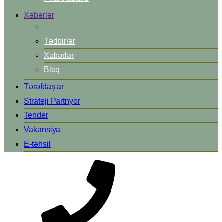
Xəbərlər
Tədbirlər
Xəbərlər
Bloq
Tərəfdaşlar
Strateji Partnyor
Tender
Vakansiya
E-təhsil