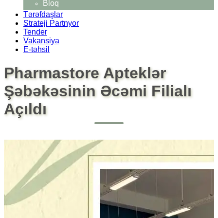
Bloq
Tərəfdaşlar
Strateji Partnyor
Tender
Vakansiya
E-təhsil
Pharmastore Apteklər
Şəbəkəsinin Əcəmi Filialı
Açıldı