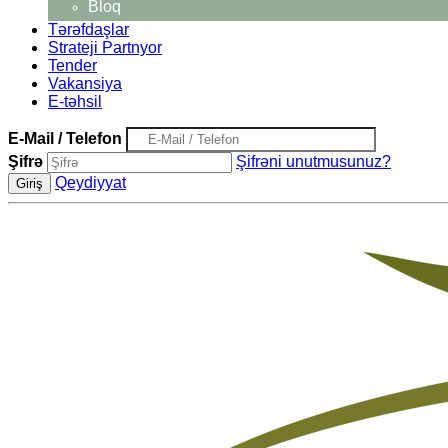
Bloq
Tərəfdaşlar
Strateji Partnyor
Tender
Vakansiya
E-təhsil
E-Mail / Telefon
Şifrə
Şifrəni unutmusunuz?
Qeydiyyat