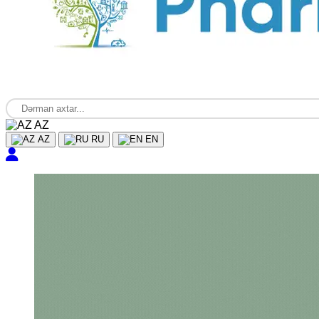
AZ
AZ
RU
EN