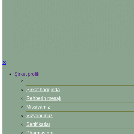
✕
Şirkət profili
Şirkət haqqında
Rəhbərin mesajı
Missiyamız
Vizyonumuz
Sertifikatlar
Pharmastore