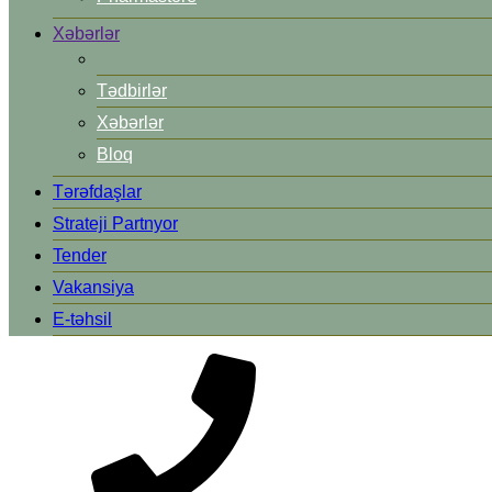
Xəbərlər
Tədbirlər
Xəbərlər
Bloq
Tərəfdaşlar
Strateji Partnyor
Tender
Vakansiya
E-təhsil