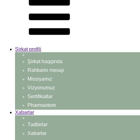
Şirkət profili
Şirkət haqqında
Rəhbərin mesajı
Missiyamız
Vizyonumuz
Sertifikatlar
Pharmastore
Xəbərlər
Tədbirlər
Xəbərlər