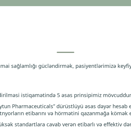
ai sağlamlığı gücləndirmək, pasiyentlərimizə keyfiy
dirilməsi istiqamətində 5 əsas prinsipimiz mövcuddur
ytun Pharmaceuticals” dürüstlüyü əsas dəyər hesab e
rtnyorların etibarını və hörmətini qazanmağa kömək e
ksək standartlara cavab verən etibarlı və effektiv də