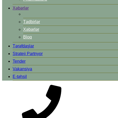
Xəbərlər
Tədbirlər
Xəbərlər
Bloq
Tərəfdaşlar
Strateji Partnyor
Tender
Vakansiya
E-təhsil