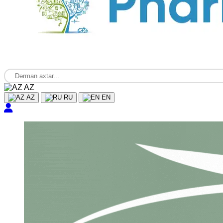
AZ
AZ
RU
EN