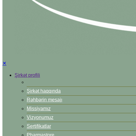
✕
Şirkət profili
Şirkət haqqında
Rəhbərin mesajı
Missiyamız
Vizyonumuz
Sertifikatlar
Pharmastore