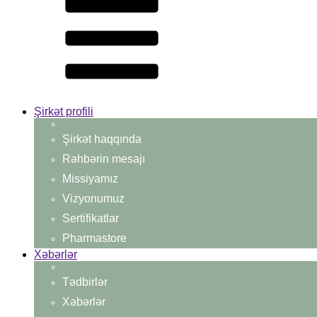
Şirkət profili
Şirkət haqqında
Rəhbərin mesajı
Missiyamız
Vizyonumuz
Sertifikatlar
Pharmastore
Xəbərlər
Tədbirlər
Xəbərlər