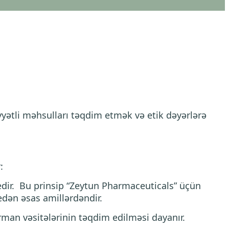
yətli məhsulları təqdim etmək və etik dəyərlərə
:
dir. Bu prinsip “Zeytun Pharmaceuticals” üçün
dən əsas amillərdəndir.
rman vəsitələrinin təqdim edilməsi dayanır.