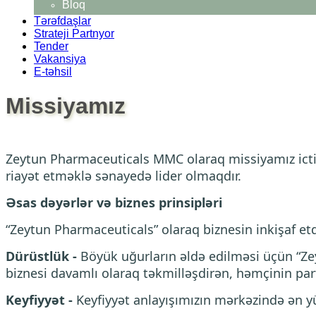
Bloq
Tərəfdaşlar
Strateji Partnyor
Tender
Vakansiya
E-təhsil
Missiyamız
Zeytun Pharmaceuticals MMC olaraq missiyamız ictim
riayət etməklə sənayedə lider olmaqdır.
Əsas dəyərlər və biznes prinsipləri
“Zeytun Pharmaceuticals” olaraq biznesin inkişaf et
Dürüstlük -
Böyük uğurların əldə edilməsi üçün “Ze
biznesi davamlı olaraq təkmilləşdirən, həmçinin pa
Keyfiyyət -
Keyfiyyət anlayışımızın mərkəzində ən yü