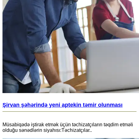
Şirvan şəhərində yeni aptekin təmir olunması
Müsabiqədə iştirak etmək üçün təchizatçıların təqdim etməli
olduğu sənədlərin siyahısı:Təchizatçılar..