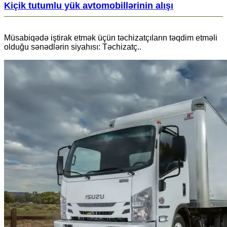
Kiçik tutumlu yük avtomobillərinin alışı
Müsabiqədə iştirak etmək üçün təchizatçıların təqdim etməli
olduğu sənədlərin siyahısı: Təchizatç..