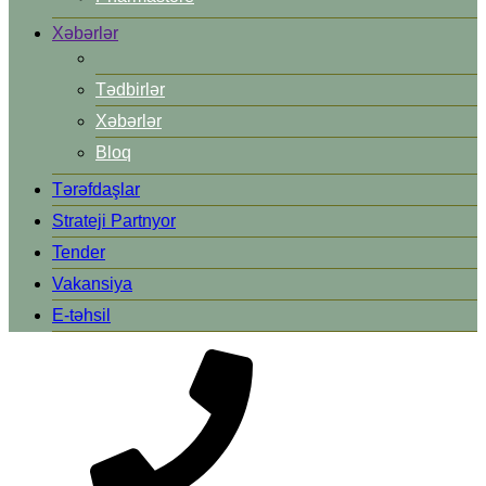
Xəbərlər
Tədbirlər
Xəbərlər
Bloq
Tərəfdaşlar
Strateji Partnyor
Tender
Vakansiya
E-təhsil