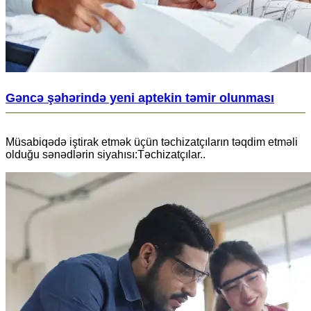
Gəncə şəhərində yeni aptekin təmir olunması
Müsabiqədə iştirak etmək üçün təchizatçıların təqdim etməli
olduğu sənədlərin siyahısı:Təchizatçılar..