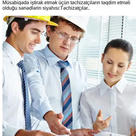
Müsabiqədə iştirak etmək üçün təchizatçıların təqdim etməli
olduğu sənədlərin siyahısı:Təchizatçılar..