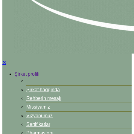
✕
Şirkət profili
Şirkət haqqında
Rəhbərin mesajı
Missiyamız
Vizyonumuz
Sertifikatlar
Pharmastore