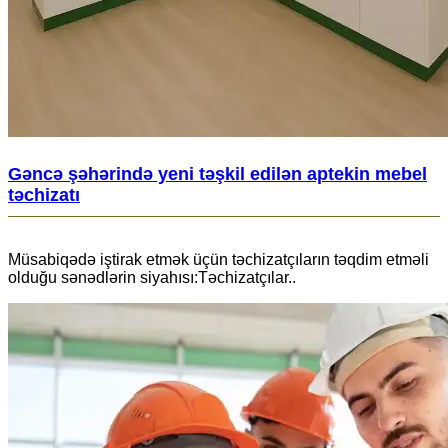
Gəncə şəhərində yeni təşkil edilən aptekin mebel
təchizatı
Müsabiqədə iştirak etmək üçün təchizatçıların təqdim etməli
olduğu sənədlərin siyahısı:Təchizatçılar..