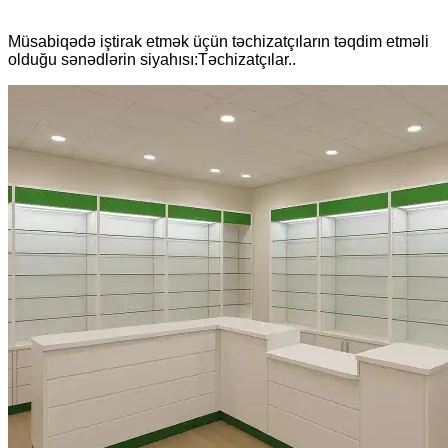
Müsabiqədə iştirak etmək üçün təchizatçıların təqdim etməli
olduğu sənədlərin siyahısı:Təchizatçılar..