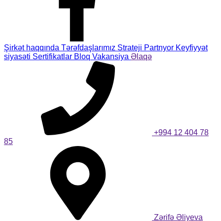
Şirkət haqqında
Tərəfdaşlarımız
Strateji Partnyor
Keyfiyyət
siyasəti
Sertifikatlar
Bloq
Vakansiya
Əlaqə
+994 12 404 78
85
Zərifə Əliyeva