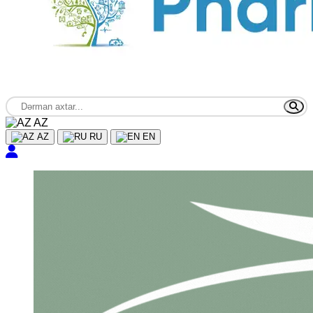
AZ
AZ
RU
EN