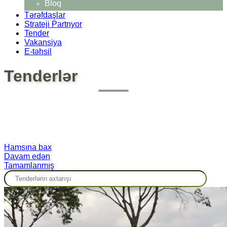
Bloq
Tərəfdaşlar
Strateji Partnyor
Tender
Vakansiya
E-təhsil
Tenderlər
Hamsına bax
Davam edən
Tamamlanmış