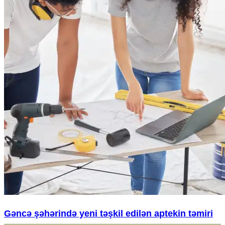
Gəncə şəhərində yeni təşkil edilən aptekin təmiri