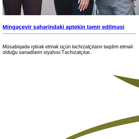
Mingəçevir şəhərindəki aptekin təmir edilməsi
Müsabiqədə iştirak etmək üçün təchizatçıların təqdim etməli
olduğu sənədlərin siyahısı:Təchizatçılar..