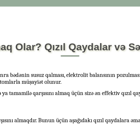
q Olar? Qızıl Qaydalar və Səh
nra bədənin susuz qalması, elektrolit balansının pozulması 
tomlarla müşayiət olunur.
tamamilə qarşısını almaq üçün sizə ən effektiv qızıl qay
şısını almaqdır. Bunun üçün aşağıdakı qızıl qaydalara əmə