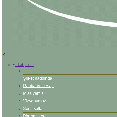
✕
Şirkət profili
Şirkət haqqında
Rəhbərin mesajı
Missiyamız
Vizyonumuz
Sertifikatlar
Pharmastore