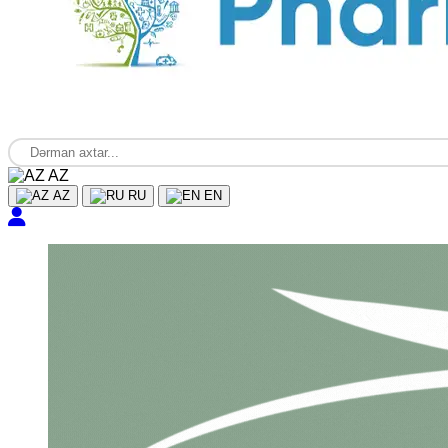
AZ
AZ
RU
EN