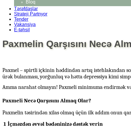
Bloq
Tərəfdaşlar
Strateji Partnyor
Tender
Vakansiya
E-təhsil
Paxmelin Qarşısını Necə Alma
Paxmel – spirtli içkinin həddindən artıq istehlakından so
ürək bulanması, yorğunluq və hətta depressiya kimi simp
Amma narahat olmayın! Paxmeli minimuma endirmək və ya 
Paxmeli Necə Qarşısını Almaq Olar?
Paxmelin təsirindən xilas olmaq üçün ilk addım onun qar
1️
İçməzdən əvvəl bədəninizə dəstək verin