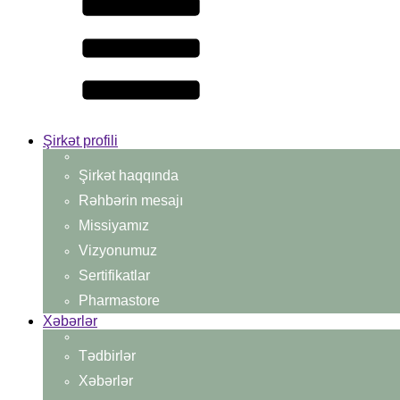
Şirkət profili
Şirkət haqqında
Rəhbərin mesajı
Missiyamız
Vizyonumuz
Sertifikatlar
Pharmastore
Xəbərlər
Tədbirlər
Xəbərlər