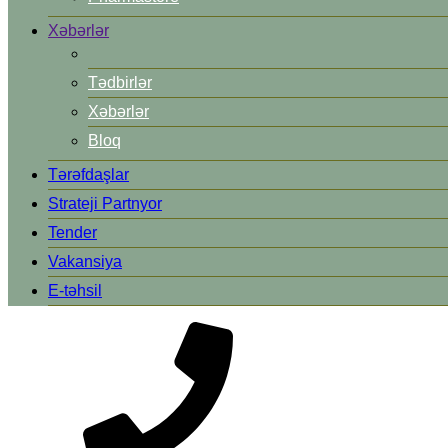
Xəbərlər
Tədbirlər
Xəbərlər
Bloq
Tərəfdaşlar
Strateji Partnyor
Tender
Vakansiya
E-təhsil