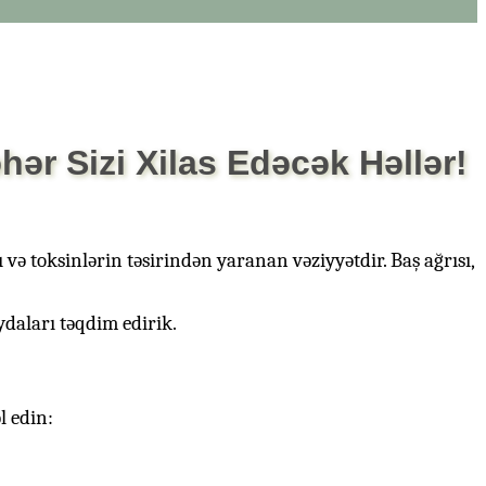
ər Sizi Xilas Edəcək Həllər!
və toksinlərin təsirindən yaranan vəziyyətdir. Baş ağrısı,
daları təqdim edirik.
l edin: