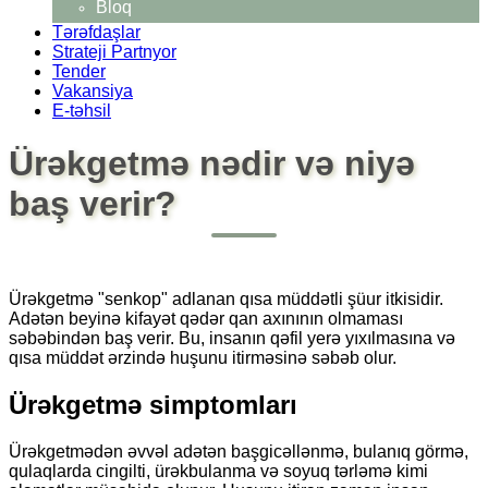
Bloq
Tərəfdaşlar
Strateji Partnyor
Tender
Vakansiya
E-təhsil
Ürəkgetmə nədir və niyə
baş verir?
Ürəkgetmə "senkop" adlanan qısa müddətli şüur
itkisidir.
Adətən beyinə kifayət qədər qan axınının olmaması
səbəbindən baş verir. Bu, insanın qəfil yerə yıxılmasına və
qısa müddət ərzində huşunu itirməsinə səbəb olur.
Ürəkgetmə simptomları
Ürəkgetmədən əvvəl adətən başgicəllənmə, bulanıq görmə,
qulaqlarda cingilti, ürəkbulanma və soyuq tərləmə kimi