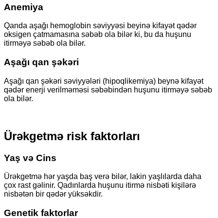
Anemiya
Qanda aşağı hemoglobin səviyyəsi beyinə kifayət qədər
oksigen çatmamasına səbəb ola bilər ki, bu da huşunu
itirməyə səbəb ola bilər.
Aşağı qan şəkəri
Aşağı qan şəkəri səviyyələri (hipoqlikemiya) beynə kifayət
qədər enerji verilməməsi səbəbindən huşunu itirməyə səbəb
ola bilər.
Ürəkgetmə risk faktorları
Yaş və Cins
Ürəkgetmə hər yaşda baş verə bilər, lakin yaşlılarda daha
çox rast gəlinir. Qadınlarda huşunu itirmə nisbəti kişilərə
nisbətən bir qədər yüksəkdir.
Genetik faktorlar