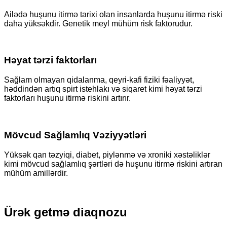
Ailədə huşunu itirmə tarixi olan insanlarda huşunu itirmə riski
daha yüksəkdir. Genetik meyl mühüm risk faktorudur.
Həyat tərzi faktorları
Sağlam olmayan qidalanma, qeyri-kafi fiziki fəaliyyət,
həddindən artıq spirt istehlakı və siqaret kimi həyat tərzi
faktorları huşunu itirmə riskini artırır.
Mövcud Sağlamlıq Vəziyyətləri
Yüksək qan təzyiqi, diabet, piylənmə və xroniki xəstəliklər
kimi mövcud sağlamlıq şərtləri də huşunu itirmə riskini artıran
mühüm amillərdir.
Ürək getmə diaqnozu