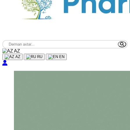
AZ
AZ
RU
EN