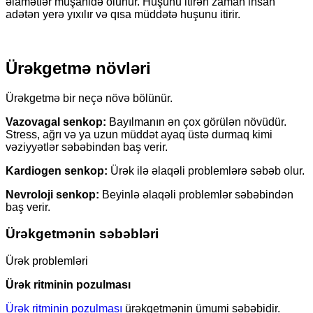
əlamətlər müşahidə olunur. Huşunu itirən zaman insan
adətən yerə yıxılır və qısa müddətə huşunu itirir.
Ürəkgetmə növləri
Ürəkgetmə bir neçə növə bölünür.
Vazovagal senkop:
Bayılmanın ən çox görülən növüdür.
Stress, ağrı və ya uzun müddət ayaq üstə durmaq kimi
vəziyyətlər səbəbindən baş verir.
Kardiogen senkop:
Ürək ilə əlaqəli problemlərə səbəb olur.
Nevroloji senkop:
Beyinlə əlaqəli problemlər səbəbindən
baş verir.
Ürəkgetmənin səbəbləri
Ürək problemləri
Ürək ritminin pozulması
Ürək ritminin pozulması
ürəkgetmənin ümumi səbəbidir.