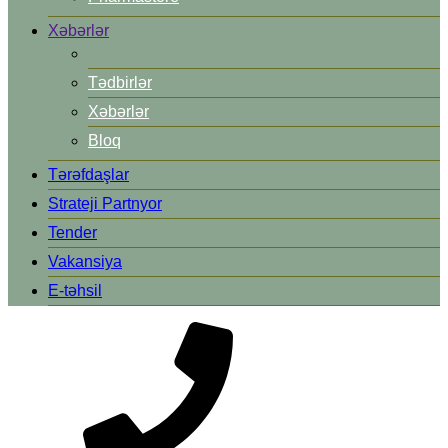
Xəbərlər
Tədbirlər
Xəbərlər
Bloq
Tərəfdaşlar
Strateji Partnyor
Tender
Vakansiya
E-təhsil