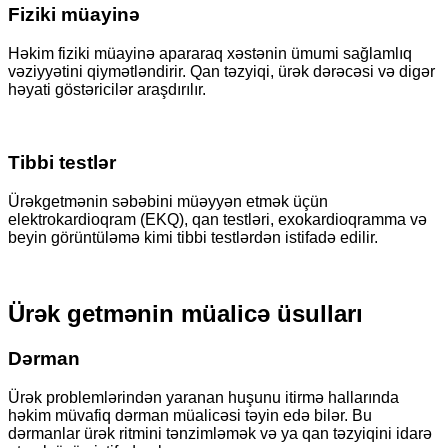
Fiziki müayinə
Həkim fiziki müayinə apararaq xəstənin ümumi sağlamlıq
vəziyyətini qiymətləndirir. Qan təzyiqi, ürək dərəcəsi və digər
həyati göstəricilər araşdırılır.
Tibbi testlər
Ürəkgetmənin səbəbini müəyyən etmək üçün
elektrokardioqram (EKQ), qan testləri, exokardioqramma və
beyin görüntüləmə kimi tibbi testlərdən istifadə edilir.
Ürək getmənin müalicə üsulları
Dərman
Ürək problemlərindən yaranan huşunu itirmə hallarında
həkim müvafiq dərman müalicəsi təyin edə bilər. Bu
dərmanlar ürək ritmini tənzimləmək və ya qan təzyiqini idarə