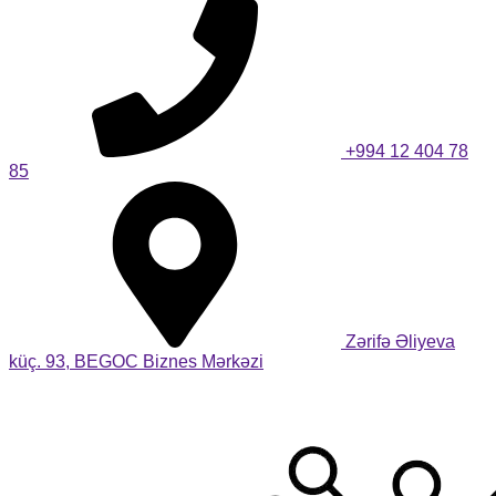
+994 12 404 78
85
Zərifə Əliyeva
küç. 93, BEGOC Biznes Mərkəzi