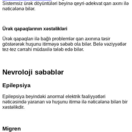
Sistemsiz ürək döyüntüləri beyinə qeyri-adekvat qan axını ilə
nəticələnə bilər.
Ürək qapaqlarının xəstəlikləri
Ürək qapaqları ilə bağlı problemlər qan axınına təsir
göstərərək huşunu itirməyə səbəb ola bilər. Belə vəziyyətlər
tez-tez cərrahi müdaxilə tələb edə bilər.
Nevroloji səbəblər
Epilepsiya
Epilepsiya beyindəki anormal elektrik fəaliyyətləri
nəticəsində yaranan və huşunu itirmə ilə nəticələnə bilən bir
xəstəlikdir.
Migren