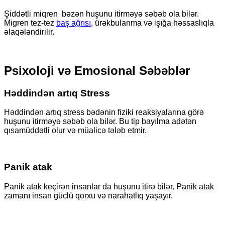
Şiddətli miqren bəzən huşunu itirməyə səbəb ola bilər.
Migren tez-tez
baş ağrısı
, ürəkbulanma və işığa həssaslıqla
əlaqələndirilir.
Psixoloji və Emosional Səbəblər
Həddindən artıq Stress
Həddindən artıq stress bədənin fiziki reaksiyalarına görə
huşunu itirməyə səbəb ola bilər. Bu tip bayılma adətən
qısamüddətli olur və müalicə tələb etmir.
Panik atak
Panik atak keçirən insanlar da huşunu itirə bilər. Panik atak
zamanı insan güclü qorxu və narahatlıq yaşayır.