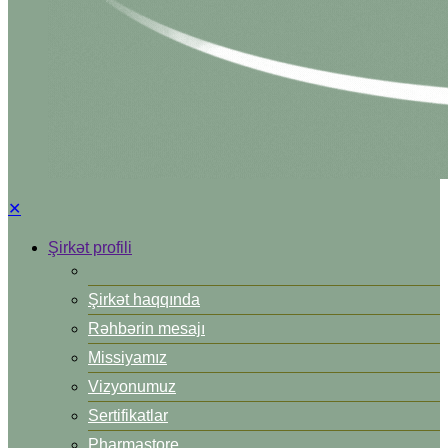
✕
Şirkət profili
Şirkət haqqında
Rəhbərin mesajı
Missiyamız
Vizyonumuz
Sertifikatlar
Pharmastore