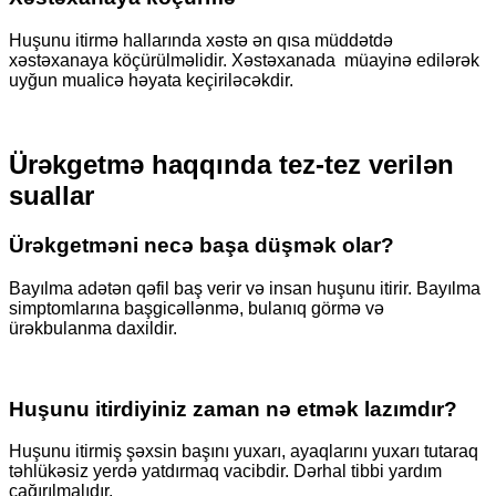
Huşunu itirmə hallarında xəstə ən qısa müddətdə
xəstəxanaya köçürülməlidir. Xəstəxanada müayinə edilərək
uyğun mualicə həyata keçiriləcəkdir.
Ürəkgetmə haqqında tez-tez verilən
suallar
Ürəkgetməni necə başa düşmək olar?
Bayılma adətən qəfil baş verir və insan huşunu itirir. Bayılma
simptomlarına başgicəllənmə, bulanıq görmə və
ürəkbulanma daxildir.
Huşunu itirdiyiniz zaman nə etmək lazımdır?
Huşunu itirmiş şəxsin başını yuxarı, ayaqlarını yuxarı tutaraq
təhlükəsiz yerdə yatdırmaq vacibdir. Dərhal tibbi yardım
çağırılmalıdır.