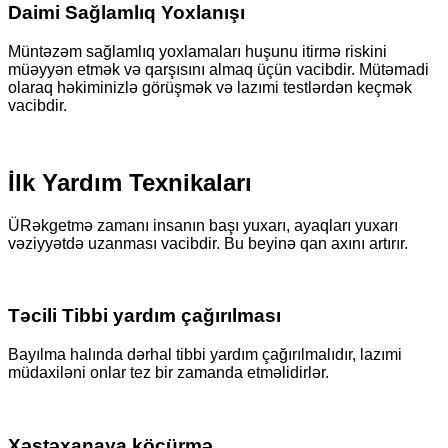
Daimi Sağlamlıq Yoxlanışı
Müntəzəm sağlamlıq yoxlamaları huşunu itirmə riskini
müəyyən etmək və qarşısını almaq üçün vacibdir. Mütəmadi
olaraq həkiminizlə görüşmək və lazımi testlərdən keçmək
vacibdir.
İlk Yardım Texnikaları
ÜRəkgetmə zamanı insanın başı yuxarı, ayaqları yuxarı
vəziyyətdə uzanması vacibdir. Bu beyinə qan axını artırır.
Təcili Tibbi yardım çağırılması
Bayılma halında dərhal tibbi yardım çağırılmalıdır, lazımi
müdaxiləni onlar tez bir zamanda etməlidirlər.
Xəstəxanaya köçürmə