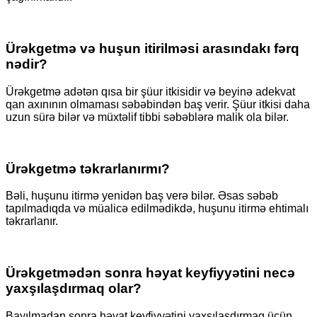
Ürəkgetmə və huşun itirilməsi arasındakı fərq
nədir?
Ürəkgetmə adətən qısa bir şüur
itkisidir və beyinə adekvat
qan axınının olmaması səbəbindən baş verir. Şüur itkisi daha
uzun sürə bilər və müxtəlif tibbi səbəblərə malik ola bilər.
Ürəkgetmə təkrarlanırmı?
Bəli, huşunu itirmə yenidən baş verə bilər. Əsas səbəb
tapılmadıqda və müalicə edilmədikdə, huşunu itirmə ehtimalı
təkrarlanır.
Ürəkgetmədən sonra həyat keyfiyyətini necə
yaxşılaşdırmaq olar?
Bayılmadan sonra həyat keyfiyyətini yaxşılaşdırmaq üçün