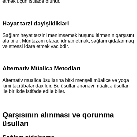
etmək üçün istifadə olunur.
Həyat tərzi dəyişiklikləri
Sağlam həyat tərzini mənimsəmək huşunu itirmənin qarşısını
ala bilər. Müntəzəm olaraq idman etmək, sağlam qidalanmaq
və stressi idarə etmək vacibdir.
Alternativ Müalicə Metodları
Alternativ müalicə üsullarına bitki mənşəli müalicə və yoqa
kimi təcrübələr daxildir. Bu üsullar ənənəvi müalicə üsulları
ilə birlikdə istifadə edilə bilər.
Qarşısının alınması və qorunma
üsulları