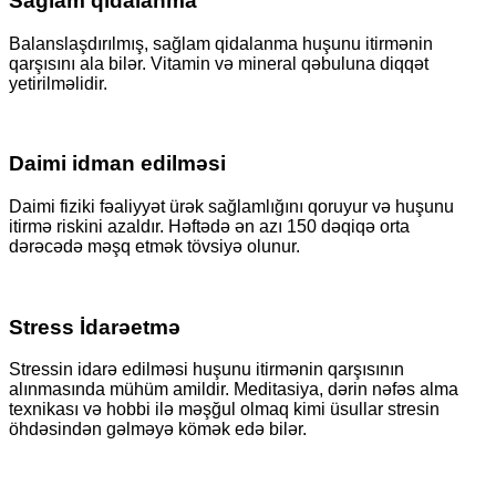
Sağlam qidalanma
Balanslaşdırılmış, sağlam qidalanma huşunu itirmənin
qarşısını ala bilər. Vitamin və mineral qəbuluna diqqət
yetirilməlidir.
Daimi idman edilməsi
Daimi fiziki fəaliyyət ürək sağlamlığını qoruyur və huşunu
itirmə riskini azaldır. Həftədə ən azı 150 dəqiqə orta
dərəcədə məşq etmək tövsiyə olunur.
Stress İdarəetmə
Stressin idarə edilməsi huşunu itirmənin qarşısının
alınmasında mühüm amildir. Meditasiya, dərin nəfəs alma
texnikası və hobbi ilə məşğul olmaq kimi üsullar stresin
öhdəsindən gəlməyə kömək edə bilər.