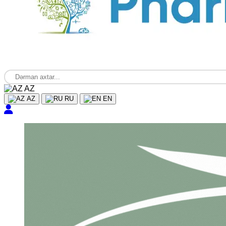
AZ
AZ
RU
EN