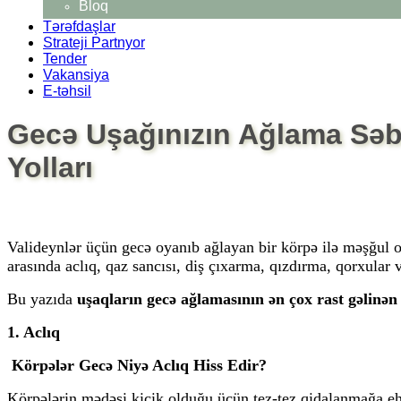
Bloq
Tərəfdaşlar
Strateji Partnyor
Tender
Vakansiya
E-təhsil
Gecə Uşağınızın Ağlama Səbə
Yolları
Valideynlər üçün gecə oyanıb ağlayan bir körpə ilə məşğul o
arasında aclıq, qaz sancısı, diş çıxarma, qızdırma, qorxular 
Bu yazıda
uşaqların gecə ağlamasının ən çox rast gəlinən 
1. Aclıq
Körpələr Gecə Niyə Aclıq Hiss Edir?
Körpələrin mədəsi kiçik olduğu üçün
tez-tez qidalanmağa eh