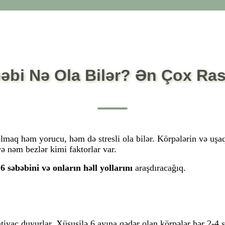
bi Nə Ola Bilər? Ən Çox Rast
lmaq həm yorucu, həm də stresli ola bilər. Körpələrin və uşaq
və nəm bezlər kimi faktorlar var.
6 səbəbini və onların həll yollarını
araşdıracağıq.
tiyac duyurlar
. Xüsusilə
6 ayına qədər
olan körpələr
hər 2-4 