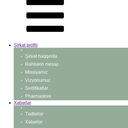
Şirkət profili
Şirkət haqqında
Rəhbərin mesajı
Missiyamız
Vizyonumuz
Sertifikatlar
Pharmastore
Xəbərlər
Tədbirlər
Xəbərlər