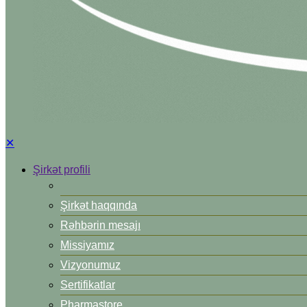
✕
Şirkət profili
Şirkət haqqında
Rəhbərin mesajı
Missiyamız
Vizyonumuz
Sertifikatlar
Pharmastore