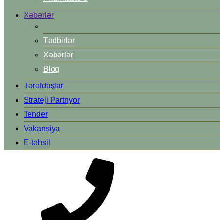
Xəbərlər
Tədbirlər
Xəbərlər
Bloq
Tərəfdaşlar
Strateji Partnyor
Tender
Vakansiya
E-təhsil