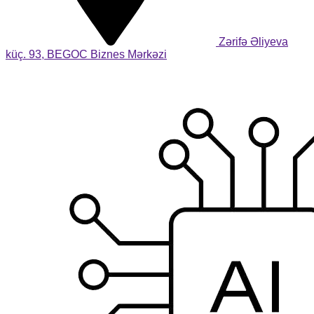
Zərifə Əliyeva
küç. 93, BEGOC Biznes Mərkəzi