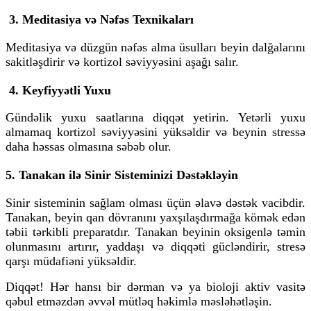
3. Meditasiya və Nəfəs Texnikaları
Meditasiya və düzgün nəfəs alma üsulları beyin dalğalarını
sakitləşdirir və
kortizol səviyyəsini
aşağı salır.
4. Keyfiyyətli Yuxu
Gündəlik yuxu saatlarına diqqət yetirin. Yetərli yuxu
almamaq
kortizol səviyyəsini
yüksəldir və beynin stressə
daha həssas olmasına səbəb olur.
5. Tanakan ilə Sinir Sisteminizi Dəstəkləyin
Sinir sisteminin sağlam olması üçün əlavə dəstək vacibdir.
Tanakan
, beyin qan dövranını yaxşılaşdırmağa kömək edən
təbii tərkibli preparatdır. Tanakan
beyinin oksigenlə təmin
olunmasını artırır, yaddaşı və diqqəti gücləndirir, stresə
qarşı müdafiəni yüksəldir
.
Diqqət!
Hər hansı bir dərman və ya bioloji aktiv vasitə
qəbul etməzdən əvvəl mütləq həkimlə məsləhətləşin.