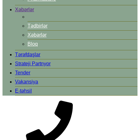
Xəbərlər
Tədbirlər
Xəbərlər
Bloq
Tərəfdaşlar
Strateji Partnyor
Tender
Vakansiya
E-təhsil