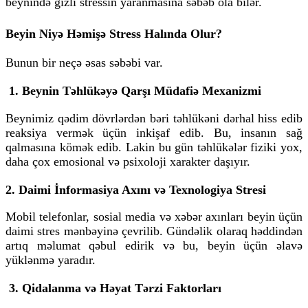
beynində
gizli stressin
yaranmasına səbəb ola bilər.
Beyin Niyə Həmişə Stress Halında Olur?
Bunun bir neçə əsas səbəbi var.
1. Beynin Təhlükəyə Qarşı Müdafiə Mexanizmi
Beynimiz qədim dövrlərdən bəri təhlükəni dərhal hiss edib
reaksiya vermək üçün inkişaf edib. Bu, insanın sağ
qalmasına kömək edib. Lakin bu gün təhlükələr fiziki yox,
daha çox emosional və psixoloji xarakter daşıyır.
2. Daimi İnformasiya Axını və Texnologiya Stresi
Mobil telefonlar, sosial media və xəbər axınları beyin üçün
daimi stres mənbəyinə çevrilib. Gündəlik olaraq həddindən
artıq məlumat qəbul edirik və bu, beyin üçün əlavə
yüklənmə yaradır.
3. Qidalanma və Həyat Tərzi Faktorları