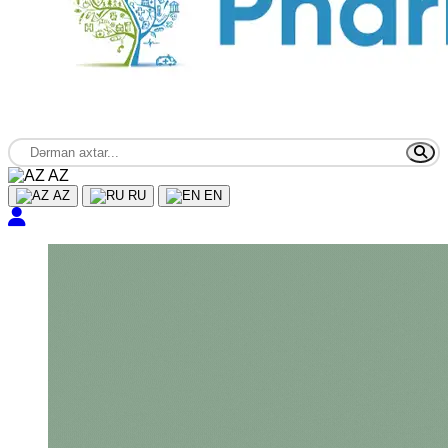
AZ
AZ
RU
EN