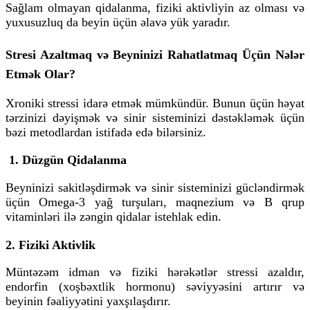
Sağlam olmayan qidalanma, fiziki aktivliyin az olması və
yuxusuzluq da beyin üçün əlavə yük yaradır.
Stresi Azaltmaq və Beyninizi Rahatlatmaq Üçün Nələr
Etmək Olar?
Xroniki stressi idarə etmək mümkündür. Bunun üçün həyat
tərzinizi dəyişmək və sinir sisteminizi dəstəkləmək üçün
bəzi metodlardan istifadə edə bilərsiniz.
1. Düzgün Qidalanma
Beyninizi sakitləşdirmək və sinir sisteminizi gücləndirmək
üçün
Omega-3 yağ turşuları, maqnezium və B qrup
vitaminləri
ilə zəngin qidalar istehlak edin.
2. Fiziki Aktivlik
Müntəzəm idman və fiziki hərəkətlər stressi azaldır,
endorfin
(xoşbəxtlik hormonu) səviyyəsini artırır və
beyinin fəaliyyətini yaxşılaşdırır.