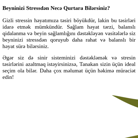
Beyninizi Stressdən Necə Qurtara Bilərsiniz?
Gizli stressin həyatımıza təsiri böyükdür, lakin bu təsirləri
idarə etmək mümkündür. Sağlam həyat tərzi, balanslı
qidalanma və beyin sağlamlığını dəstəkləyən vasitələrlə siz
beyninizi stressdən qoruyub daha rahat və balanslı bir
həyat sürə bilərsiniz.
Əgər siz də sinir sisteminizi dəstəkləmək və stresin
təsirlərini azaltmaq istəyirsinizsə,
Tanakan
sizin üçün ideal
seçim ola bilər. Daha çox məlumat üçün həkimə müraciət
edin!