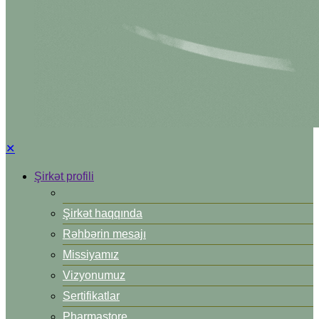
✕
Şirkət profili
Şirkət haqqında
Rəhbərin mesajı
Missiyamız
Vizyonumuz
Sertifikatlar
Pharmastore