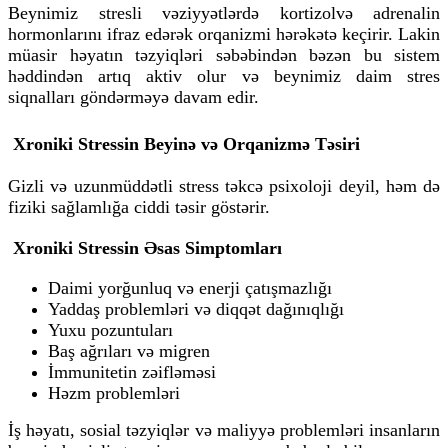
Beynimiz stresli vəziyyətlərdə
kortizol
və
adrenalin
hormonlarını ifraz edərək orqanizmi hərəkətə keçirir. Lakin
müasir həyatın təzyiqləri səbəbindən bəzən bu sistem
həddindən artıq aktiv olur və beynimiz daim stres
siqnalları göndərməyə davam edir.
Xroniki Stressin Beyinə və Orqanizmə Təsiri
Gizli və uzunmüddətli stress təkcə psixoloji deyil, həm də
fiziki sağlamlığa ciddi təsir göstərir.
Xroniki Stressin Əsas Simptomları
Daimi yorğunluq və enerji çatışmazlığı
Yaddaş problemləri və diqqət dağınıqlığı
Yuxu pozuntuları
Baş ağrıları və migren
İmmunitetin zəifləməsi
Həzm problemləri
İş həyatı, sosial təzyiqlər və maliyyə problemləri insanların