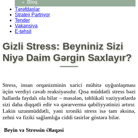
Bloq
Tərəfdaşlar
Strateji Partnyor
Tender
Vakansiya
E-təhsil
Gizli Stress: Beyniniz Sizi
Niyə Daim Gərgin Saxlayır?
Stress, insan orqanizminin xarici mühitə uyğunlaşması
üçün verdiyi cavab reaksiyasıdır. Qısa müddətli stress bəzi
hallarda faydalı ola bilər – məsələn, təhlükəli vəziyyətlərdə
sizi daha diqqətli edir və qərarvermə qabiliyyətinizi artırır.
Lakin uzunmüddətli, yəni xroniki stress isə tam əksinə,
zehni və fiziki sağlamlığa ciddi təsirlər göstərə bilər.
Beyin və Stressin Əlaqəsi