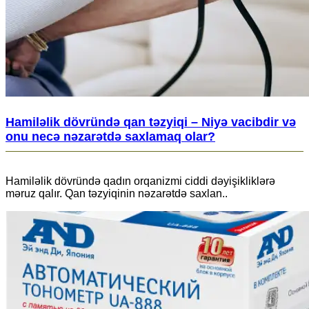
Hamiləlik dövründə qan təzyiqi – Niyə vacibdir və
onu necə nəzarətdə saxlamaq olar?
Hamiləlik dövründə qadın orqanizmi ciddi dəyişikliklərə
məruz qalır. Qan təzyiqinin nəzarətdə saxlan..