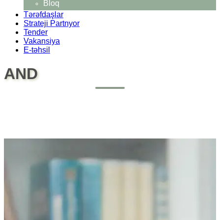
Bloq
Tərəfdaşlar
Strateji Partnyor
Tender
Vakansiya
E-təhsil
AND