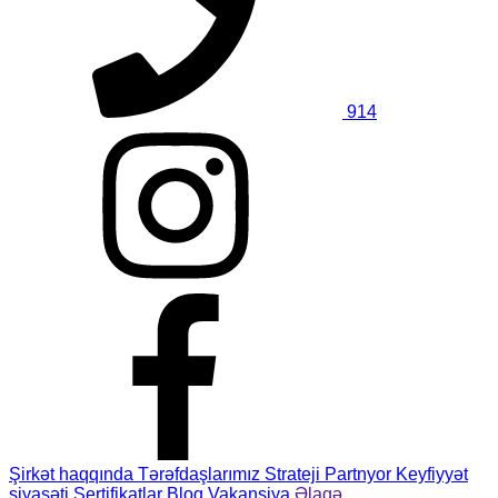
914
Şirkət haqqında
Tərəfdaşlarımız
Strateji Partnyor
Keyfiyyət
siyasəti
Sertifikatlar
Bloq
Vakansiya
Əlaqə