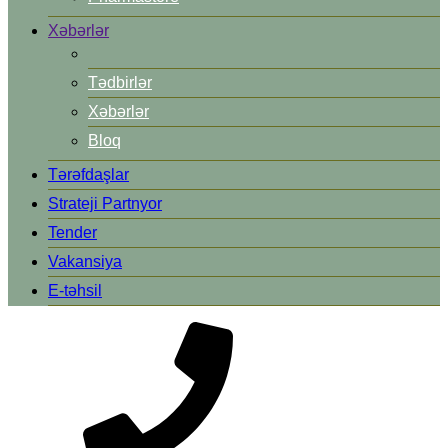
Xəbərlər
Tədbirlər
Xəbərlər
Bloq
Tərəfdaşlar
Strateji Partnyor
Tender
Vakansiya
E-təhsil