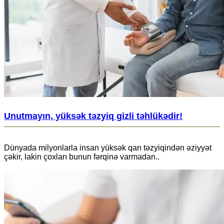
Unutmayın, yüksək təzyiq gizli təhlükədir!
Dünyada milyonlarla insan yüksək qan təzyiqindən əziyyət
çəkir, lakin çoxları bunun fərqinə varmadan..