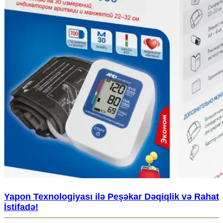
Yapon Texnologiyası ilə Peşəkar Dəqiqlik və Rahat
İstifadə!