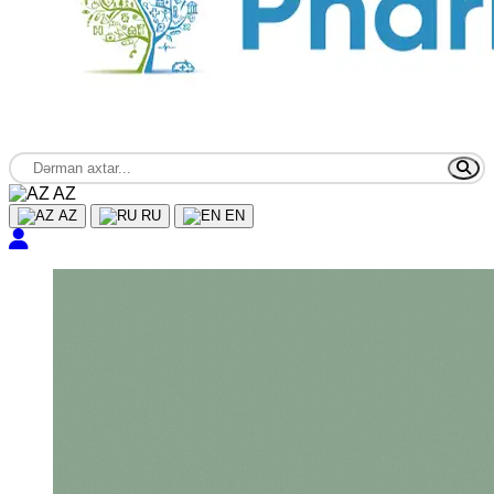
AZ
AZ
RU
EN