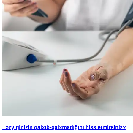
Təzyiqinizin qalxıb-qalxmadığını hiss etmirsiniz?