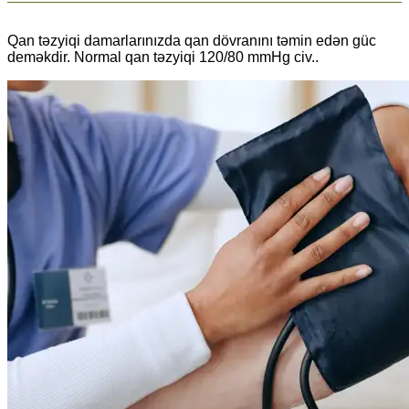
Qan təzyiqi damarlarınızda qan dövranını təmin edən güc
deməkdir. Normal qan təzyiqi 120/80 mmHg civ..