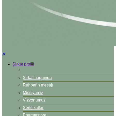
✕
Şirkət profili
Şirkət haqqında
Rəhbərin mesajı
Missiyamız
Vizyonumuz
Sertifikatlar
Pharmastore