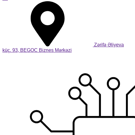
Zərifə Əliyeva
küç. 93, BEGOC Biznes Mərkəzi