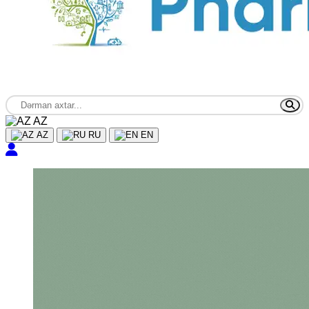
AZ
AZ
RU
EN