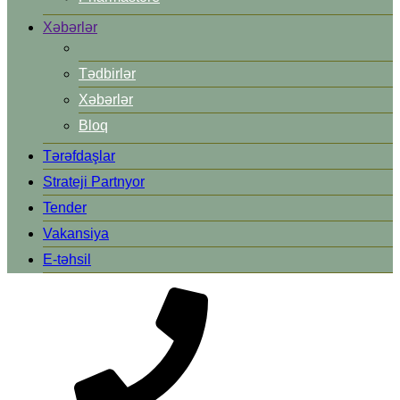
Xəbərlər
Tədbirlər
Xəbərlər
Bloq
Tərəfdaşlar
Strateji Partnyor
Tender
Vakansiya
E-təhsil