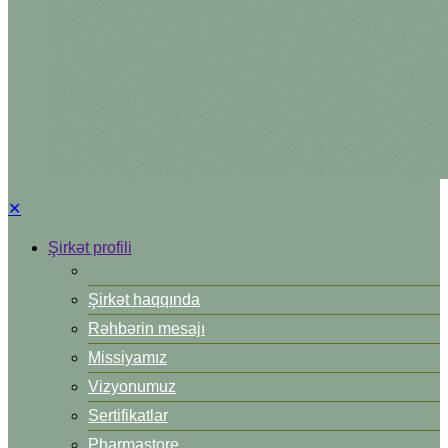
✕
Şirkət profili
Şirkət haqqında
Rəhbərin mesajı
Missiyamız
Vizyonumuz
Sertifikatlar
Pharmastore