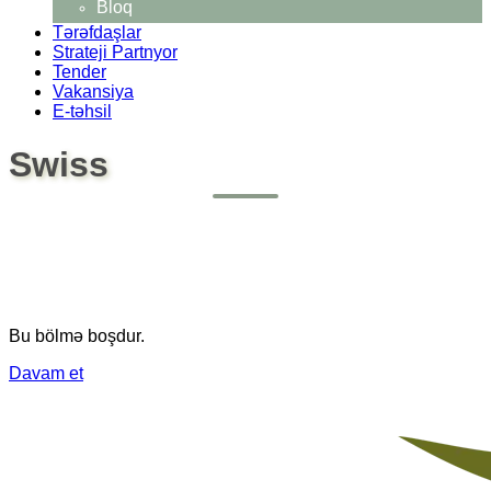
Bloq
Tərəfdaşlar
Strateji Partnyor
Tender
Vakansiya
E-təhsil
Swiss
Bu bölmə boşdur.
Davam et