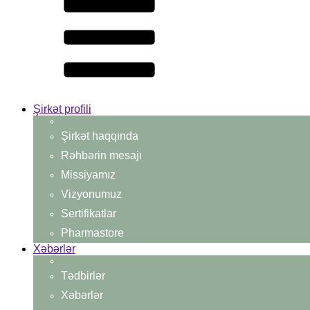
Şirkət profili
Şirkət haqqında
Rəhbərin mesajı
Missiyamız
Vizyonumuz
Sertifikatlar
Pharmastore
Xəbərlər
Tədbirlər
Xəbərlər