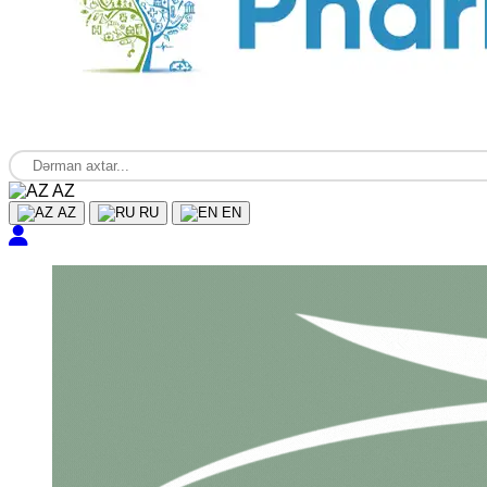
AZ
AZ
RU
EN