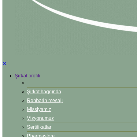
✕
Şirkət profili
Şirkət haqqında
Rəhbərin mesajı
Missiyamız
Vizyonumuz
Sertifikatlar
Pharmastore