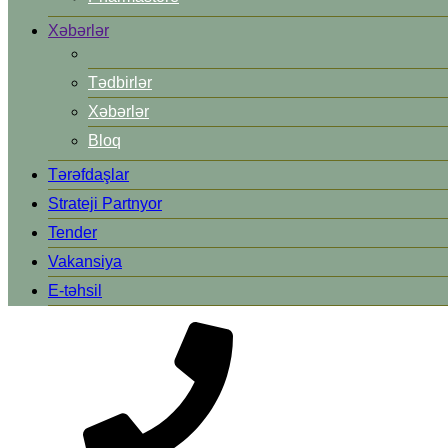
Xəbərlər
Tədbirlər
Xəbərlər
Bloq
Tərəfdaşlar
Strateji Partnyor
Tender
Vakansiya
E-təhsil