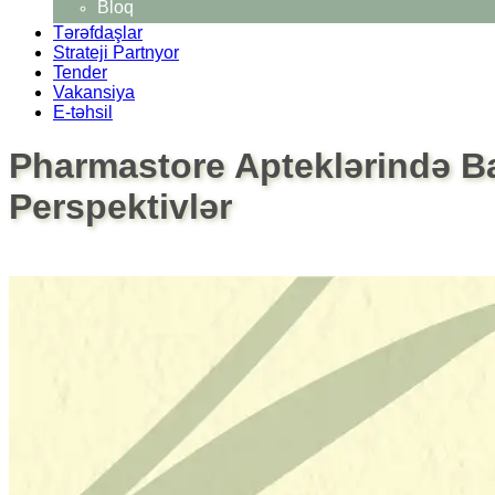
Bloq
Tərəfdaşlar
Strateji Partnyor
Tender
Vakansiya
E-təhsil
Pharmastore Apteklərində Ba
Perspektivlər