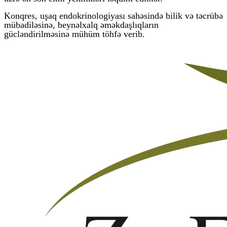
Konqres, uşaq endokrinologiyası sahəsində bilik və təcrübə
mübadiləsinə, beynəlxalq əməkdaşlıqların
gücləndirilməsinə mühüm töhfə verib.