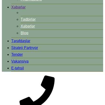
Xəbərlər
Tədbirlər
Xəbərlər
Bloq
Tərəfdaşlar
Strateji Partnyor
Tender
Vakansiya
E-təhsil