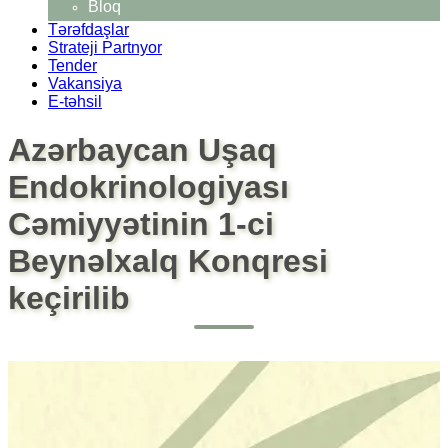
Bloq
Tərəfdaşlar
Strateji Partnyor
Tender
Vakansiya
E-təhsil
Azərbaycan Uşaq
Endokrinologiyası
Cəmiyyətinin 1-ci
Beynəlxalq Konqresi
keçirilib