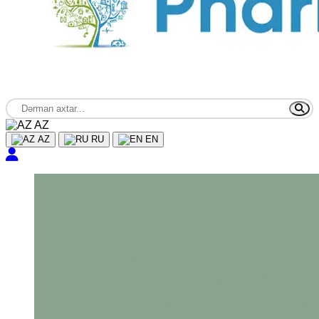
AZ
AZ
RU
EN