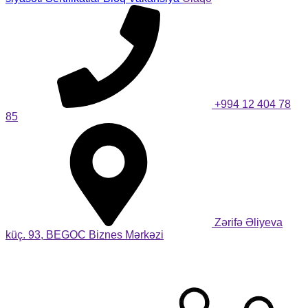
+994 12 404 78
85
Zərifə Əliyeva
küç. 93, BEGOC Biznes Mərkəzi