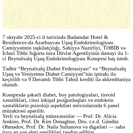
7 oktyabr 2025-ci il tarixində Badamdar Hotel &
Residences-də Azərbaycan Uşaq Endokrinologiyası
Cəmiyyətinin təşkilatçılığı, Səhiyyə Nazirliyi, TƏBİB və
İcbari Tibbi Sığorta üzrə Dövlət Agentliyinin dəstəyi ilə 1-
ci Beynəlxalq Uşaq Endokrinologiyası Konqresi baş tutub.
Tədbir “Beynəlxalq Diabet Federasiyası” və “Beynəlxalq
Uşaq və Yeniyetmə Diabet Cəmiyyəti”nin iştirakı ilə
keçirilib və 9 Davamlı Tibbi Təhsil krediti ilə akkreditasiya
olunub.
Konqresdə şəkərli diabet, boy patologiyaları, tireoid
xəstəlikləri, cinsi inkişaf pozğunluqları və endokrin
xəstəliklərin psixoloji aspektləri mövzularında 6 panel
müzakirəsi aparılıb.
Yerli və beynəlxalq mütəxəssislər — Prof. Dr. Alicia
Jenkins, Prof. Dr. Kim Donaghue, Dos. t.e.d. Gündüz
Əhmədov, Prof. Dr. Nailə Sultanova və digərləri — sahə
üzrə ən son elmi yenilikləri təqdim ediblər.