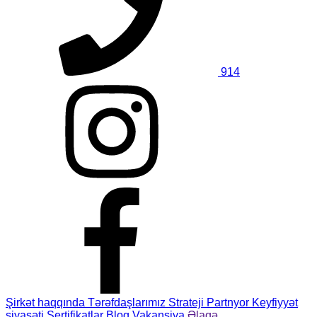
914
Şirkət haqqında
Tərəfdaşlarımız
Strateji Partnyor
Keyfiyyət
siyasəti
Sertifikatlar
Bloq
Vakansiya
Əlaqə