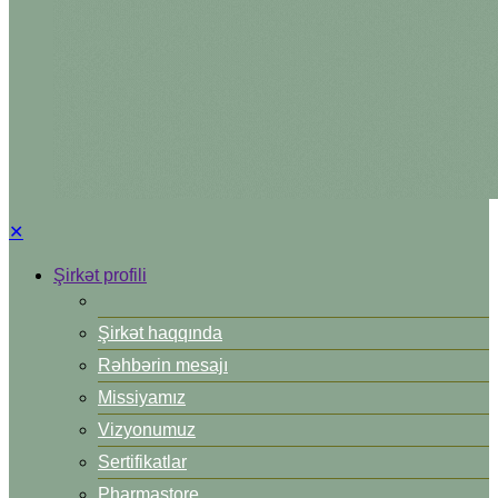
✕
Şirkət profili
Şirkət haqqında
Rəhbərin mesajı
Missiyamız
Vizyonumuz
Sertifikatlar
Pharmastore