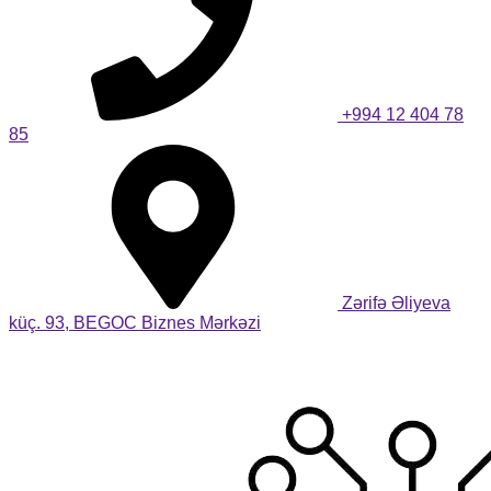
+994 12 404 78
85
Zərifə Əliyeva
küç. 93, BEGOC Biznes Mərkəzi