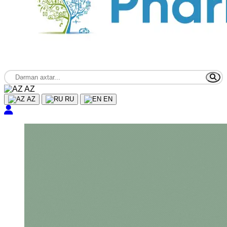
AZ
AZ
RU
EN