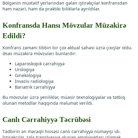
Bölgənin müxtəlif yerlərindən gələn iştirakçılar konfransdan
həm nəzəri, həm də praktiki biliklərlə ayrıldılar.
Konfransda Hansı Mövzular Müzakirə
Edildi?
Konfrans zamanı tibbin bir çox aktual sahəsi üzrə çıxışlar oldu.
Əsas müzakirə mövzuları bunlardır:
Laparoskopik cərrahiyyə
Urologiya
Ginekologiya
İnvaziv radiologiya
Bariatrik cərrahiyyə
Bu mövzular üzrə yeniliklər, müasir texnologiyalar və tətbiq
olunan metodlar haqqında məlumat verildi.
Canlı Cərrahiyyə Təcrübəsi
Tədbirin ən maraqlı hissəsi canlı cərrahiyyə nümayişi idi.
İştirakçılar, zala translyasiya olunan əməliyyatları izləmək