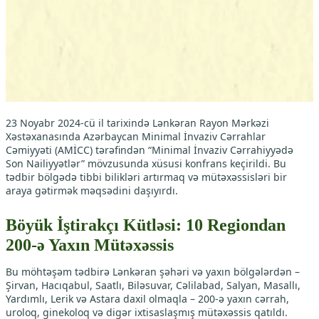
23 Noyabr 2024-cü il tarixində Lənkəran Rayon Mərkəzi
Xəstəxanasında Azərbaycan Minimal İnvaziv Cərrahlar
Cəmiyyəti (AMİCC) tərəfindən “Minimal İnvaziv Cərrahiyyədə
Son Nailiyyətlər” mövzusunda xüsusi konfrans keçirildi. Bu
tədbir bölgədə tibbi bilikləri artırmaq və mütəxəssisləri bir
araya gətirmək məqsədini daşıyırdı.
Böyük İştirakçı Kütləsi: 10 Regiondan
200-ə Yaxın Mütəxəssis
Bu möhtəşəm tədbirə Lənkəran şəhəri və yaxın bölgələrdən –
Şirvan, Hacıqabul, Saatlı, Biləsuvar, Cəlilabad, Salyan, Masallı,
Yardımlı, Lerik və Astara daxil olmaqla – 200-ə yaxın cərrah,
uroloq, ginekoloq və digər ixtisaslaşmış mütəxəssis qatıldı.