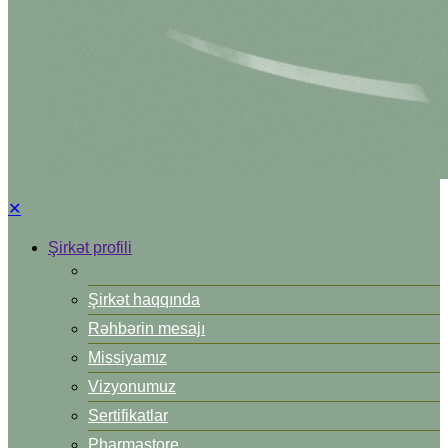
✕
Şirkət profili
Şirkət haqqında
Rəhbərin mesajı
Missiyamız
Vizyonumuz
Sertifikatlar
Pharmastore