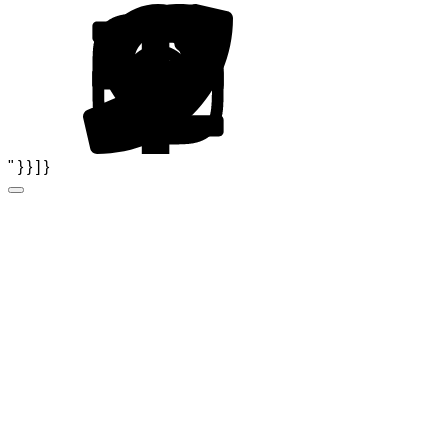
" } } ] }