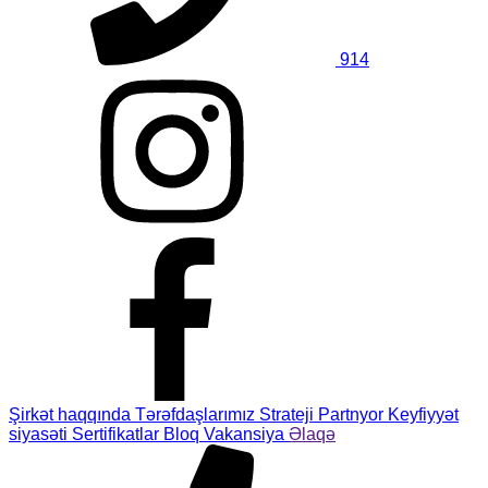
914
Şirkət haqqında
Tərəfdaşlarımız
Strateji Partnyor
Keyfiyyət
siyasəti
Sertifikatlar
Bloq
Vakansiya
Əlaqə