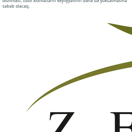
olunması, tibbi xidmətlərin keyfiyyətinin daha da yüksəlməsinə
səbəb olacaq.