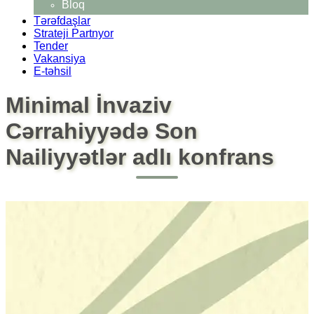
Bloq
Tərəfdaşlar
Strateji Partnyor
Tender
Vakansiya
E-təhsil
Minimal İnvaziv
Cərrahiyyədə Son
Nailiyyətlər adlı konfrans