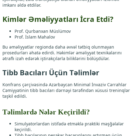
imkanı əldə etdilər.
Kimlər Əməliyyatları İcra Etdi?
Prof. Qurbanxan Müslümov
Prof. İslam Mahalov
Bu əməliyyatlar regionda daha əvvəl tətbiq olunmayan
prosedurları əhatə edirdi. Həkimlər əməliyyat texnikalarını
ətraflı izah edərək iştirakçılarla biliklərini bölüşdülər.
Tibb Bacıları Üçün Təlimlər
Konfrans çərçivəsində Azərbaycan Minimal İnvaziv Cərrahlar
Cəmiyyətinin tibb bacıları dərnəyi tərəfindən xüsusi treninqlər
təşkil edildi.
Təlimlərdə Nələr Keçirildi?
Simulyatorlardan istifadə etməklə praktiki məşğələlər
keçirildi.
Tibb bacılarının peşəkar bacarıqlarını artırmaq üçün