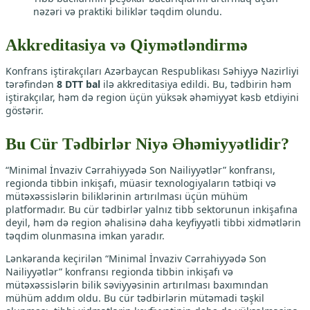
nəzəri və praktiki biliklər təqdim olundu.
Akkreditasiya və Qiymətləndirmə
Konfrans iştirakçıları Azərbaycan Respublikası Səhiyyə Nazirliyi
tərəfindən
8 DTT bal
ilə akkreditasiya edildi. Bu, tədbirin həm
iştirakçılar, həm də region üçün yüksək əhəmiyyət kəsb etdiyini
göstərir.
Bu Cür Tədbirlər Niyə Əhəmiyyətlidir?
“Minimal İnvaziv Cərrahiyyədə Son Nailiyyətlər” konfransı,
regionda tibbin inkişafı, müasir texnologiyaların tətbiqi və
mütəxəssislərin biliklərinin artırılması üçün mühüm
platformadır. Bu cür tədbirlər yalnız tibb sektorunun inkişafına
deyil, həm də region əhalisinə daha keyfiyyətli tibbi xidmətlərin
təqdim olunmasına imkan yaradır.
Lənkəranda keçirilən “Minimal İnvaziv Cərrahiyyədə Son
Nailiyyətlər” konfransı regionda tibbin inkişafı və
mütəxəssislərin bilik səviyyəsinin artırılması baxımından
mühüm addım oldu. Bu cür tədbirlərin mütəmadi təşkil