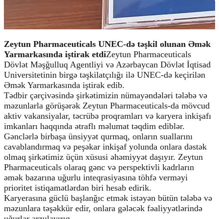
Zeytun Pharmaceuticals UNEC-də təşkil olunan Əmək 
Yarmarkasında iştirak etdi
Zeytun Pharmaceuticals 
Dövlət Məşğulluq Agentliyi və Azərbaycan Dövlət İqtisad 
Universitetinin birgə təşkilatçılığı ilə UNEC-də keçirilən 
Əmək Yarmarkasında iştirak edib.

Tədbir çərçivəsində şirkətimizin nümayəndələri tələbə və 
məzunlarla görüşərək Zeytun Pharmaceuticals-da mövcud 
aktiv vakansiyalar, təcrübə proqramları və karyera inkişafı 
imkanları haqqında ətraflı məlumat təqdim ediblər.

Gənclərlə birbaşa ünsiyyət qurmaq, onların suallarını 
cavablandırmaq və peşəkar inkişaf yolunda onlara dəstək 
olmaq şirkətimiz üçün xüsusi əhəmiyyət daşıyır. Zeytun 
Pharmaceuticals olaraq gənc və perspektivli kadrların 
əmək bazarına uğurlu inteqrasiyasına töhfə verməyi 
prioritet istiqamətlərdən biri hesab edirik.

Karyerasına güclü başlanğıc etmək istəyən bütün tələbə və 
məzunlara təşəkkür edir, onlara gələcək fəaliyyətlərində 
uğurlar arzulayırıq.