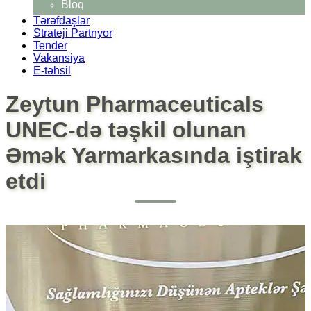
Bloq
Tərəfdaşlar
Strateji Partnyor
Tender
Vakansiya
E-təhsil
Zeytun Pharmaceuticals
UNEC-də təşkil olunan
Əmək Yarmarkasında iştirak
etdi