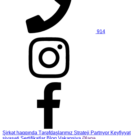
914
Şirkət haqqında
Tərəfdaşlarımız
Strateji Partnyor
Keyfiyyət
siyasəti
Sertifikatlar
Bloq
Vakansiya
Əlaqə