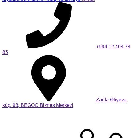
+994 12 404 78
85
Zərifə Əliyeva
küç. 93, BEGOC Biznes Mərkəzi