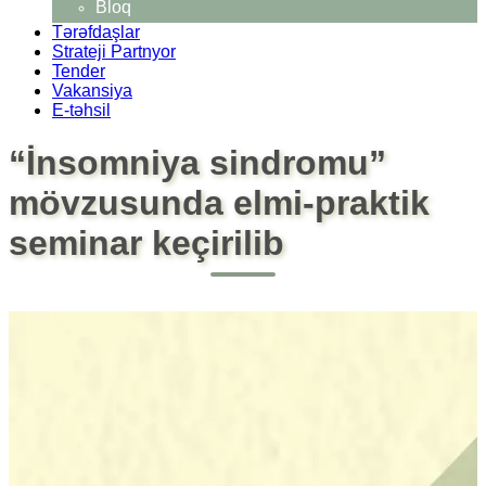
Bloq
Tərəfdaşlar
Strateji Partnyor
Tender
Vakansiya
E-təhsil
“İnsomniya sindromu”
mövzusunda elmi-praktik
seminar keçirilib