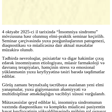
4 oktyabr 2025-ci il tarixində “İnsomniya sindromu”
mövzusuna həsr olunmuş elmi-praktik seminar keçirilib.
Seminar çərçivəsində yuxu pozğunluqlarının patogenezi,
diaqnostikası və müalicəsinə dair aktual məsələlər
müzakirə olunub.
Tədbirdə nevroloqlar, psixiatrlar və digər həkimlər çıxış
edərək insomniyanın etiologiyası, müasir farmakoloji və
davranış terapiyaları, həmçinin stress və emosional
yüklənmənin yuxu keyfiyyətinə təsiri barədə təqdimatlar
ediblər.
Görüş zamanı beynəlxalq təcrübəyə əsaslanan yeni elmi
yanaşmalar, yuxu gigiyenasının əhəmiyyəti və
multidisiplinar əməkdaşlığın vacibliyi xüsusi vurğulanıb.
Mütəxəssislər qeyd ediblər ki, insomniya sindromunun
vaxtında diaqnostikası və kompleks müalicəsi pasiyentin
həyat keyfiyyətinin yüksəldilməsində mühüm rol oynayır.