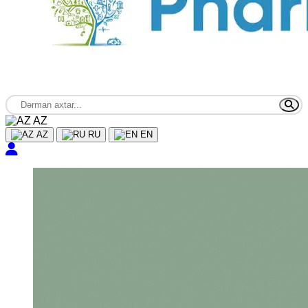
AZ
AZ
RU
EN