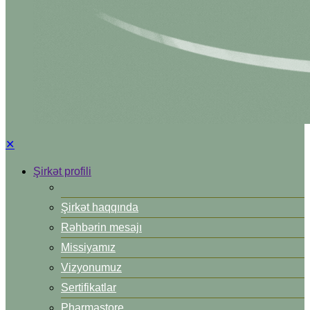
✕
Şirkət profili
Şirkət haqqında
Rəhbərin mesajı
Missiyamız
Vizyonumuz
Sertifikatlar
Pharmastore