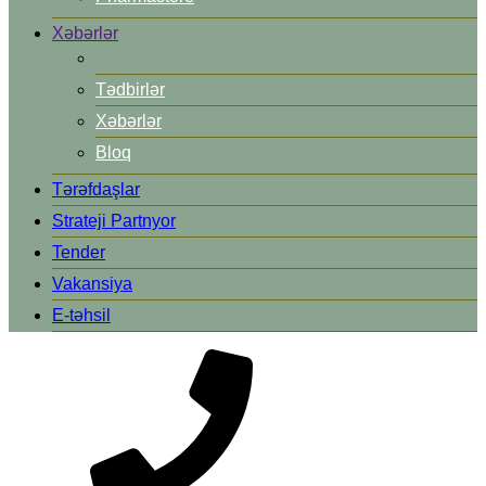
Xəbərlər
Tədbirlər
Xəbərlər
Bloq
Tərəfdaşlar
Strateji Partnyor
Tender
Vakansiya
E-təhsil