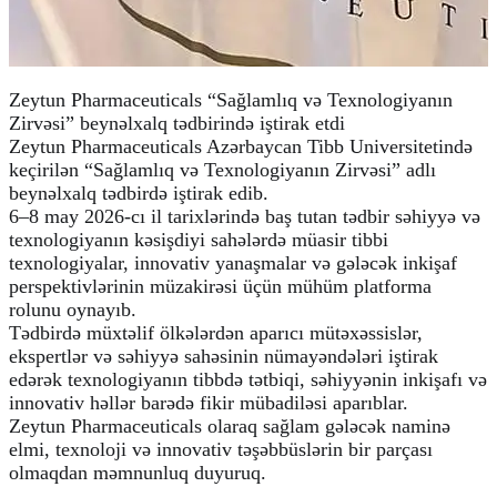
Zeytun Pharmaceuticals “Sağlamlıq və Texnologiyanın 
Zirvəsi” beynəlxalq tədbirində iştirak etdi

Zeytun Pharmaceuticals Azərbaycan Tibb Universitetində 
keçirilən “Sağlamlıq və Texnologiyanın Zirvəsi” adlı 
beynəlxalq tədbirdə iştirak edib.

6–8 may 2026-cı il tarixlərində baş tutan tədbir səhiyyə və 
texnologiyanın kəsişdiyi sahələrdə müasir tibbi 
texnologiyalar, innovativ yanaşmalar və gələcək inkişaf 
perspektivlərinin müzakirəsi üçün mühüm platforma 
rolunu oynayıb.

Tədbirdə müxtəlif ölkələrdən aparıcı mütəxəssislər, 
ekspertlər və səhiyyə sahəsinin nümayəndələri iştirak 
edərək texnologiyanın tibbdə tətbiqi, səhiyyənin inkişafı və 
innovativ həllər barədə fikir mübadiləsi aparıblar.

Zeytun Pharmaceuticals olaraq sağlam gələcək naminə 
elmi, texnoloji və innovativ təşəbbüslərin bir parçası 
olmaqdan məmnunluq duyuruq.