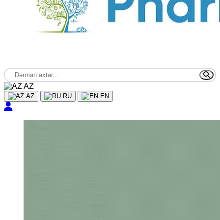
AZ
AZ
RU
EN