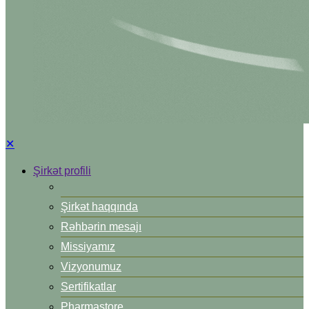
✕
Şirkət profili
Şirkət haqqında
Rəhbərin mesajı
Missiyamız
Vizyonumuz
Sertifikatlar
Pharmastore