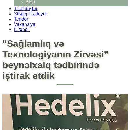
Bloq
Tərəfdaşlar
Strateji Partnyor
Tender
Vakansiya
E-təhsil
“Sağlamlıq və
Texnologiyanın Zirvəsi”
beynəlxalq tədbirində
iştirak etdik