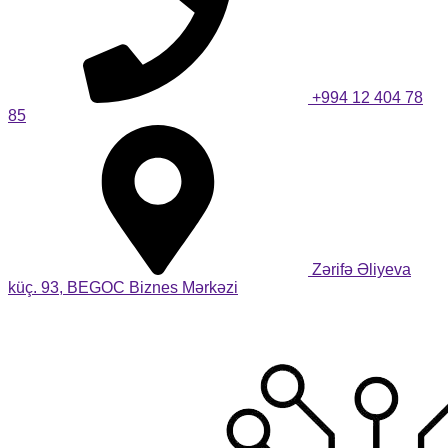
+994 12 404 78
85
Zərifə Əliyeva
küç. 93, BEGOC Biznes Mərkəzi