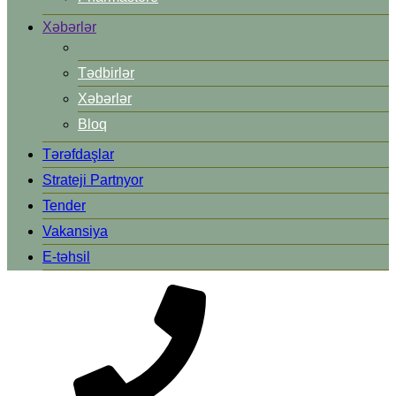
Xəbərlər
Tədbirlər
Xəbərlər
Bloq
Tərəfdaşlar
Strateji Partnyor
Tender
Vakansiya
E-təhsil