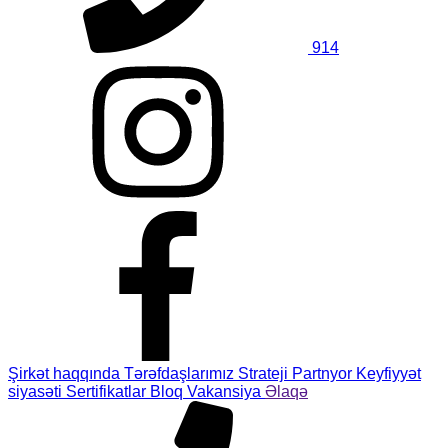
914
Şirkət haqqında
Tərəfdaşlarımız
Strateji Partnyor
Keyfiyyət
siyasəti
Sertifikatlar
Bloq
Vakansiya
Əlaqə