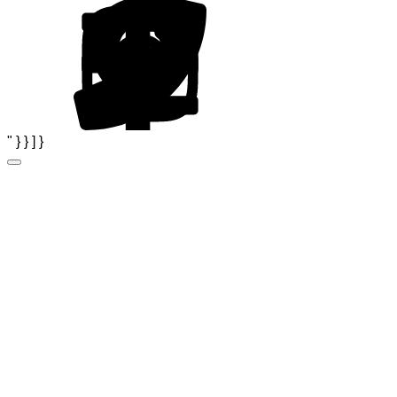
" } } ] }