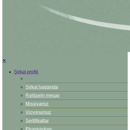
✕
Şirkət profili
Şirkət haqqında
Rəhbərin mesajı
Missiyamız
Vizyonumuz
Sertifikatlar
Pharmastore