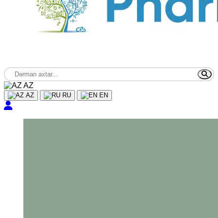
AZ
AZ
RU
EN