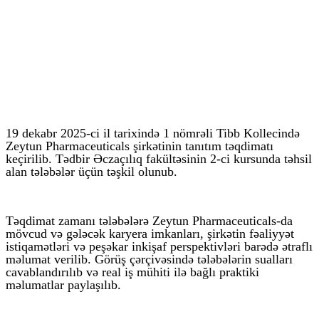
19 dekabr 2025-ci il tarixində 1 nömrəli Tibb Kollecində
Zeytun Pharmaceuticals şirkətinin tanıtım təqdimatı
keçirilib. Tədbir Əczaçılıq fakültəsinin 2-ci kursunda təhsil
alan tələbələr üçün təşkil olunub.
Təqdimat zamanı tələbələrə Zeytun Pharmaceuticals-da
mövcud və gələcək karyera imkanları, şirkətin fəaliyyət
istiqamətləri və peşəkar inkişaf perspektivləri barədə ətraflı
məlumat verilib. Görüş çərçivəsində tələbələrin sualları
cavablandırılıb və real iş mühiti ilə bağlı praktiki
məlumatlar paylaşılıb.