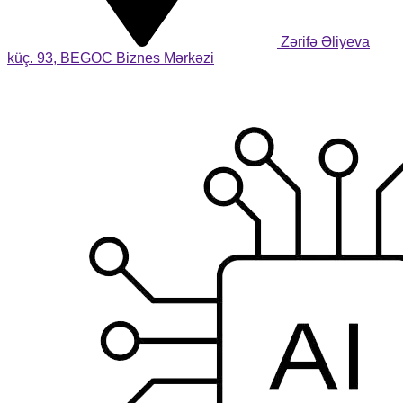
Zərifə Əliyeva
küç. 93, BEGOC Biznes Mərkəzi