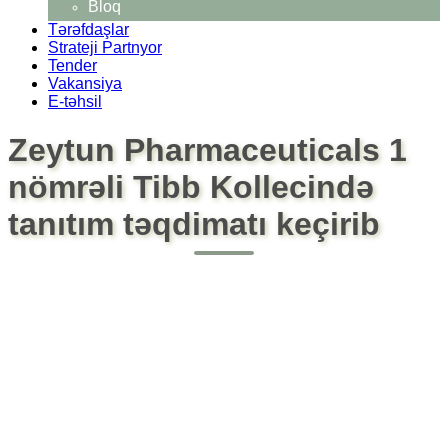
Bloq
Tərəfdaşlar
Strateji Partnyor
Tender
Vakansiya
E-təhsil
Zeytun Pharmaceuticals 1
nömrəli Tibb Kollecində
tanıtım təqdimatı keçirib