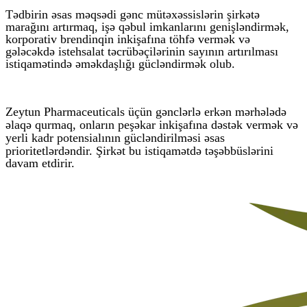
Tədbirin əsas məqsədi gənc mütəxəssislərin şirkətə
marağını artırmaq, işə qəbul imkanlarını genişləndirmək,
korporativ brendinqin inkişafına töhfə vermək və
gələcəkdə istehsalat təcrübəçilərinin sayının artırılması
istiqamətində əməkdaşlığı gücləndirmək olub.
Zeytun Pharmaceuticals üçün gənclərlə erkən mərhələdə
əlaqə qurmaq, onların peşəkar inkişafına dəstək vermək və
yerli kadr potensialının gücləndirilməsi əsas
prioritetlərdəndir.
Şirkət bu istiqamətdə təşəbbüslərini
davam etdirir.