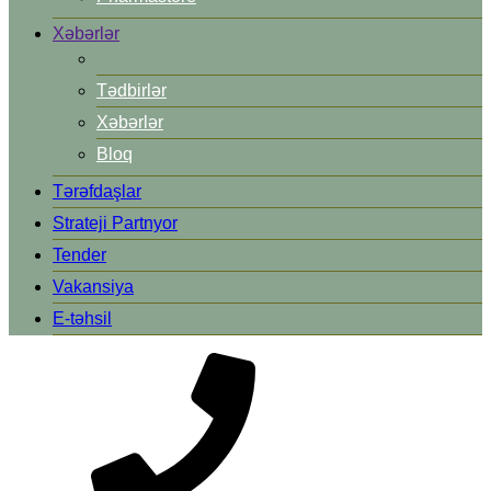
Xəbərlər
Tədbirlər
Xəbərlər
Bloq
Tərəfdaşlar
Strateji Partnyor
Tender
Vakansiya
E-təhsil