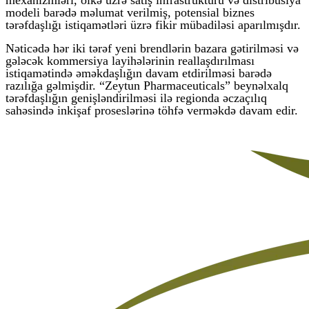
modeli barədə məlumat verilmiş, potensial biznes
tərəfdaşlığı istiqamətləri üzrə fikir mübadiləsi aparılmışdır.
Nəticədə hər iki tərəf yeni brendlərin bazara gətirilməsi və
gələcək kommersiya layihələrinin reallaşdırılması
istiqamətində əməkdaşlığın davam etdirilməsi barədə
razılığa gəlmişdir. “Zeytun Pharmaceuticals” beynəlxalq
tərəfdaşlığın genişləndirilməsi ilə regionda əczaçılıq
sahəsində inkişaf proseslərinə töhfə verməkdə davam edir.