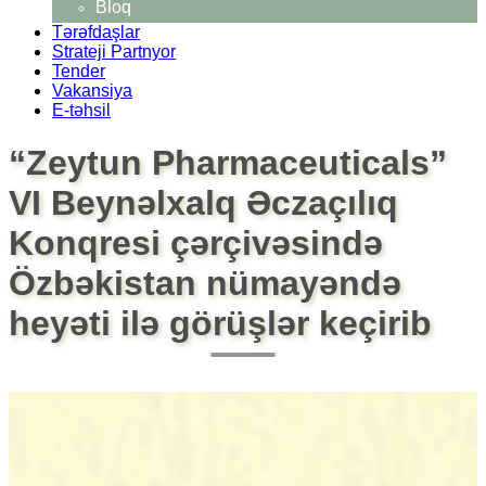
Bloq
Tərəfdaşlar
Strateji Partnyor
Tender
Vakansiya
E-təhsil
“Zeytun Pharmaceuticals”
VI Beynəlxalq Əczaçılıq
Konqresi çərçivəsində
Özbəkistan nümayəndə
heyəti ilə görüşlər keçirib