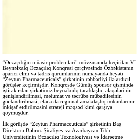
“Əczaçılığın müasir problemləri” mövzusunda keçirilən VI
Beynəlxalq Əczaçılıq Konqresi çərçivəsində Özbəkistanın
aparıcı elmi və tədris qurumlarının nümayəndə heyəti
“Zeytun Pharmaceuticals” şirkətinin rəhbərliyi ilə ardıcıl
görüşlər keçirmişdir. Konqresdə Gümüş sponsor qismində
iştirak edən şirkətimiz beynəlxalq tərəfdaşlıq əlaqələrinin
genişləndirilməsi, məlumat və təcrübə mübadiləsinin
gücləndirilməsi, eləcə də regional əməkdaşlıq imkanlarının
inkişaf etdirilməsini strateji məqsəd kimi qarşıya
qoymuşdur.
İlk görüşdə “Zeytun Pharmaceuticals” şirkətinin Baş
Direktoru Bəhruz Şirəliyev və Azərbaycan Tibb
Universitetinin Əczaçılıq Texnologiyası və İdarəetmə