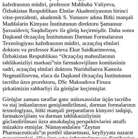
kafedrasının müdiri, professor Məhbubə Vəliyeva,
Özbəkistan Respublikası Elmlər Akademiyasının birinci
vitse-prezidenti, akademik S. Yunusov adına Bitki mənşəli
Maddələrin Kimyası İnstitutunun direktoru Şamansur
Şaxsaidoviç Saqdullayev ilə görüş keçirmişdir. Daha sonra
Daşkənd Əczaçılıq İnstitutunun Dərman Formalarının
Texnologiyası kafedrasının müdiri, əczaçılıq elmləri
doktoru və professor Karieva Ekut Saidkarimovna,
Özbəkistan Respublikası “Əczaçılıq məhsullarının
təhlükəsizliyi mərkəzi”nin farmakovijilans komitəsinin
sədri, əczaçılıq elmləri doktoru Nuridullaeva Kamola
Negmatilloevna, eləcə də Daşkənd Əczaçılıq İnstitutunun
təcrübə üzrə prorektoru, DSc Maksudova Firuza
şirkətimizin rəhbərliyi ilə görüşlər keçirmişlər.
Görüşlər zamanı tərəflər gənc mütəxəssislər üçün təcrübə
və staj imkanlarının genişləndirilməsi, dərman formalarının
texnologiyası, bitki mənşəli preparatların kimyəvi tədqiqi,
farmakovijilans və dərman təhlükəsizliyinin
gücləndirilməsi üzrə əməkdaşlıq perspektivlərini ətraflı
müzakirə etmişlər. Nümayəndələrə “Zeytun
Pharmaceuticals”ın portfel idarəetməsi, keyfiyyətə nəzarət
mexanizmləri, ölkə üzrə satış infrastrukturu və distribusiya