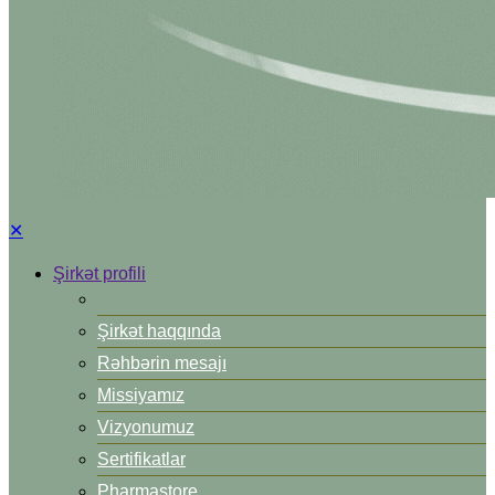
✕
Şirkət profili
Şirkət haqqında
Rəhbərin mesajı
Missiyamız
Vizyonumuz
Sertifikatlar
Pharmastore