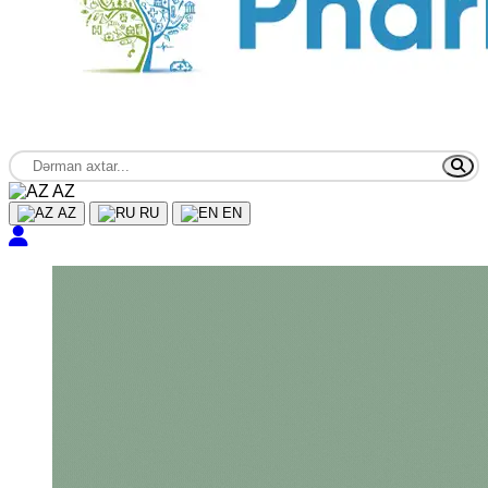
AZ
AZ
RU
EN