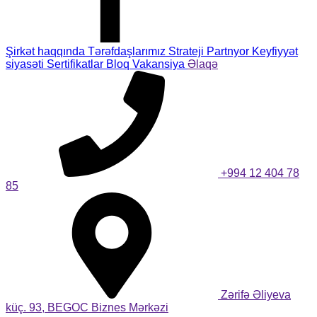
Şirkət haqqında
Tərəfdaşlarımız
Strateji Partnyor
Keyfiyyət
siyasəti
Sertifikatlar
Bloq
Vakansiya
Əlaqə
+994 12 404 78
85
Zərifə Əliyeva
küç. 93, BEGOC Biznes Mərkəzi