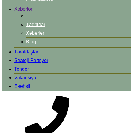
Xəbərlər
Tədbirlər
Xəbərlər
Bloq
Tərəfdaşlar
Strateji Partnyor
Tender
Vakansiya
E-təhsil