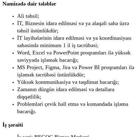
Namizədə dair tələblər
Ali təhsil;
İT, Biznesin idarə edilməsi və ya əlaqəli sahə üzrə 
təhsil üstünlükdür;
İT layihələrinin idarə edilməsi və ya koordinasiyası 
sahəsində minimum 1 il iş təcrübəsi;
Word, Excel və PowerPoint proqramları ilə yüksək 
səviyyədə işləmək bacarığı;
MS Project, Figma, Jira və Power BI proqramları ilə 
işləmək təcrübəsi üstünlükdür;
Yüksək kommunikasiya və təqdimat bacarığı;
Zamanın düzgün idarə edilməsi və detallara 
diqqətlilik;
Problemləri çevik həll etmə və komandada işləmə 
bacarığı.
İş şəraiti
İş yeri: BEGOC Biznes Mərkəzi