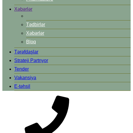
Xəbərlər
Tədbirlər
Xəbərlər
Bloq
Tərəfdaşlar
Strateji Partnyor
Tender
Vakansiya
E-təhsil