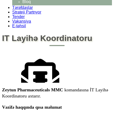
Bloq
Tərəfdaşlar
Strateji Partnyor
Tender
Vakansiya
E-təhsil
IT Layihə Koordinatoru
CV Formu
CV yüklə
Zeytun Pharmaceuticals MMC
 komandasına İT Layihə 
Koordinatoru axtarır.
Vəzifə haqqında qısa məlumat