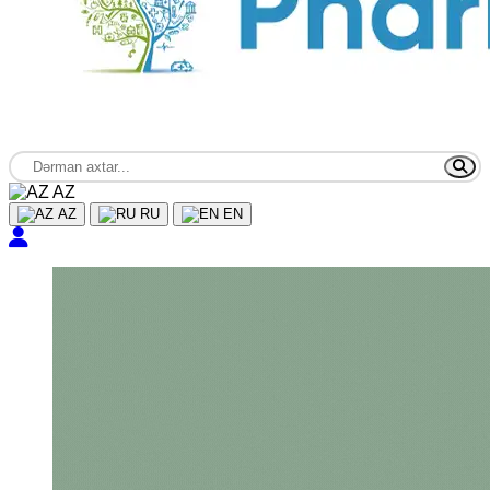
AZ
AZ
RU
EN