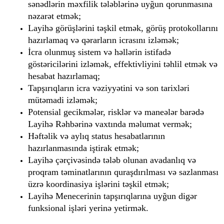
sənədlərin məxfilik tələblərinə uyğun qorunmasına 
nəzarət etmək;
Layihə görüşlərini təşkil etmək, görüş protokollarını 
hazırlamaq və qərarların icrasını izləmək;
İcra olunmuş sistem və həllərin istifadə 
göstəricilərini izləmək, effektivliyini təhlil etmək və 
hesabat hazırlamaq;
Tapşırıqların icra vəziyyətini və son tarixləri 
mütəmadi izləmək;
Potensial gecikmələr, risklər və maneələr barədə 
Layihə Rəhbərinə vaxtında məlumat vermək;
Həftəlik və aylıq status hesabatlarının 
hazırlanmasında iştirak etmək;
Layihə çərçivəsində tələb olunan avadanlıq və 
proqram təminatlarının quraşdırılması və sazlanması 
üzrə koordinasiya işlərini təşkil etmək;
Layihə Menecerinin tapşırıqlarına uyğun digər 
funksional işləri yerinə yetirmək.