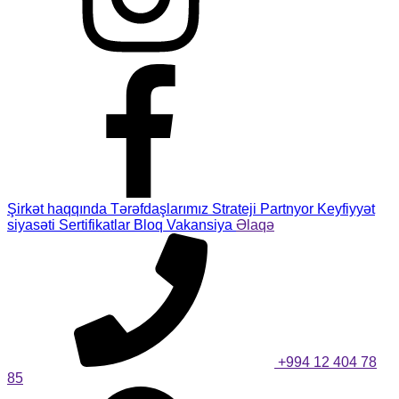
Şirkət haqqında
Tərəfdaşlarımız
Strateji Partnyor
Keyfiyyət
siyasəti
Sertifikatlar
Bloq
Vakansiya
Əlaqə
+994 12 404 78
85