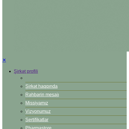
✕
Şirkət profili
Şirkət haqqında
Rəhbərin mesajı
Missiyamız
Vizyonumuz
Sertifikatlar
Pharmastore