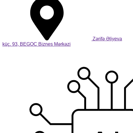
Zərifə Əliyeva
küç. 93, BEGOC Biznes Mərkəzi