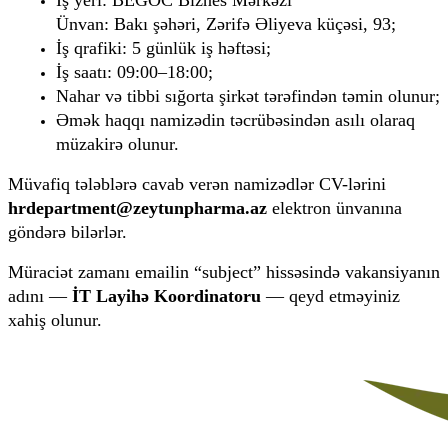
Ünvan: Bakı şəhəri, Zərifə Əliyeva küçəsi, 93;
İş qrafiki: 5 günlük iş həftəsi;
İş saatı: 09:00–18:00;
Nahar və tibbi sığorta şirkət tərəfindən təmin olunur;
Əmək haqqı namizədin təcrübəsindən asılı olaraq 
müzakirə olunur.
Müvafiq tələblərə cavab verən namizədlər CV-lərini 
hrdepartment@zeytunpharma.az
 elektron ünvanına 
göndərə bilərlər.
Müraciət zamanı emailin “subject” hissəsində vakansiyanın 
adını — 
İT Layihə Koordinatoru
 — qeyd etməyiniz 
xahiş olunur.