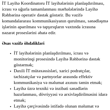
İT Layihə Koordinatoru İT layihələrinin planlaşdırılması, 
icrası və uğurla tamamlanması mərhələlərində Layihə 
Rəhbərinə operativ dəstək göstərir. Bu vəzifə 
komandalararası kommunikasiyanın qurulması, sənədləşmə 
işlərinin aparılması və tapşırıqların vaxtında icrasına 
nəzarət proseslərini əhatə edir.
Əsas vəzifə öhdəlikləri
İT layihələrinin planlaşdırılması, icrası və 
monitorinqi prosesində Layihə Rəhbərinə dəstək 
göstərmək;
Daxili İT mütəxəssisləri, xarici podratçılar, 
təchizatçılar və partnyorlar arasında effektiv 
kommunikasiya və məlumat axınını təmin etmək;
Layihə üzrə texniki və inzibati sənədlərin 
hazırlanması, dövriyyəsi və arxivləşdirilməsini idarə 
etmək;
Layihə çərçivəsində istifadə olunan məlumat və 