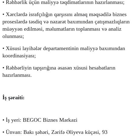
• Rəhbərlik üçün maliyyə təqdimatlarının hazırlanması;
• Xərclərdə israfçılığın qarşısını almaq məqsədilə biznes 
proseslərdə təsdiq və nəzarət baxımından çatışmazlıqların 
müəyyən edilməsi, məlumatların toplanması və analiz 
olunması;
• Xüsusi layihələr departamentinin maliyyə baxımından 
koordinasiyası;
• Rəhbərliyin tapşırığına əsasən xüsusi hesabatların 
hazırlanması.
İş şəraiti:
• İş yeri: BEGOC Biznes Mərkəzi
• 
Ünvan: Bakı şəhəri, Zərifə Əliyeva küçəsi, 93