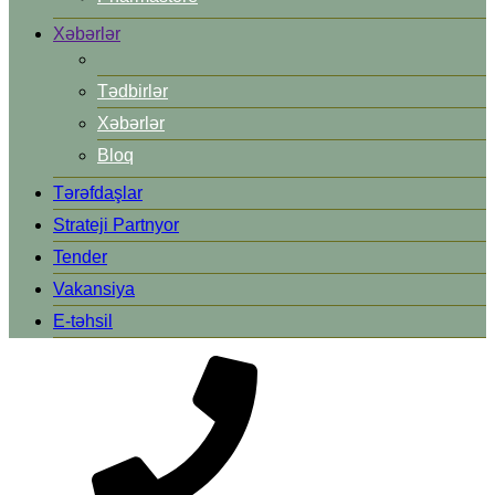
Xəbərlər
Tədbirlər
Xəbərlər
Bloq
Tərəfdaşlar
Strateji Partnyor
Tender
Vakansiya
E-təhsil