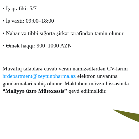
• İş qrafiki: 5/7
• İş vaxtı: 09:00–18:00
• Nahar və tibbi sığorta şirkət tərəfindən təmin olunur
• Əmək haqqı: 900–1000 AZN
Müvafiq tələblərə cavab verən namizədlərdən CV-lərini 
hrdepartment@zeytunpharma.az
 elektron ünvanına 
göndərmələri xahiş olunur. Məktubun mövzu hissəsində 
“Maliyyə üzrə Mütəxəssis”
 qeyd edilməlidir.