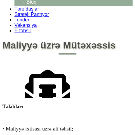
Bloq
Tərəfdaşlar
Strateji Partnyor
Tender
Vakansiya
E-təhsil
Maliyyə üzrə Mütəxəssis
CV Formu
CV yüklə
Tələblər:
• Maliyyə ixtisası üzrə ali təhsil;