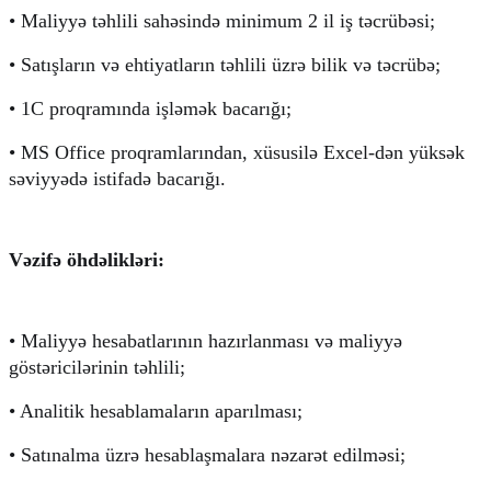
• Maliyyə təhlili sahəsində minimum 2 il iş təcrübəsi;
• Satışların və ehtiyatların təhlili üzrə bilik və təcrübə;
• 1C proqramında işləmək bacarığı;
• MS Office proqramlarından, xüsusilə Excel-dən yüksək 
səviyyədə istifadə bacarığı.
Vəzifə öhdəlikləri:
• Maliyyə hesabatlarının hazırlanması və maliyyə 
göstəricilərinin təhlili;
• Analitik hesablamaların aparılması;
• Satınalma üzrə hesablaşmalara nəzarət edilməsi;