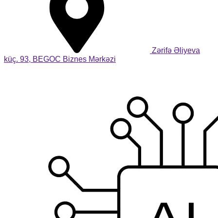
Zərifə Əliyeva
küç. 93, BEGOC Biznes Mərkəzi