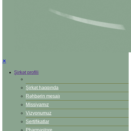
✕
Şirkət profili
Şirkət haqqında
Rəhbərin mesajı
Missiyamız
Vizyonumuz
Sertifikatlar
Pharmastore