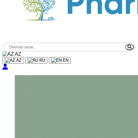
AZ
AZ
RU
EN