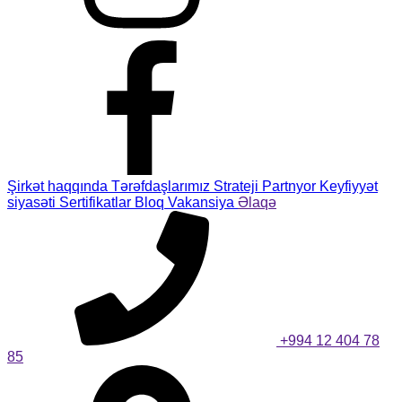
Şirkət haqqında
Tərəfdaşlarımız
Strateji Partnyor
Keyfiyyət
siyasəti
Sertifikatlar
Bloq
Vakansiya
Əlaqə
+994 12 404 78
85